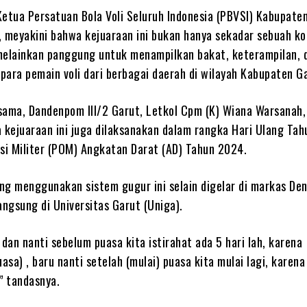
Ketua Persatuan Bola Voli Seluruh Indonesia (PBVSI) Kabupate
, meyakini bahwa kejuaraan ini bukan hanya sekadar sebuah ko
, melainkan panggung untuk menampilkan bakat, keterampilan, 
para pemain voli dari berbagai daerah di wilayah Kabupaten G
sama, Dandenpom III/2 Garut, Letkol Cpm (K) Wiana Warsanah,
a kejuaraan ini juga dilaksanakan dalam rangka Hari Ulang Tah
isi Militer (POM) Angkatan Darat (AD) Tahun 2024.
ng menggunakan sistem gugur ini selain digelar di markas Den
angsung di Universitas Garut (Uniga).
i, dan nanti sebelum puasa kita istirahat ada 5 hari lah, karena
uasa) , baru nanti setelah (mulai) puasa kita mulai lagi, karena
” tandasnya.