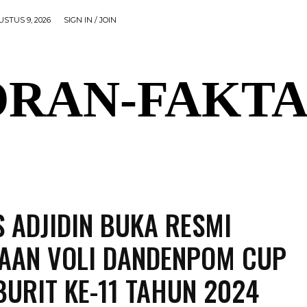
STUS 9, 2026
SIGN IN / JOIN
RAN-FAKTA
AL
PEMERINTAHAN
OLAHRAGA
POLITIK
P
 ADJIDIN BUKA RESMI
AAN VOLI DANDENPOM CUP
URIT KE-11 TAHUN 2024