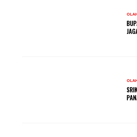
OLA
BUP
JAG
OLA
SRI
PAN