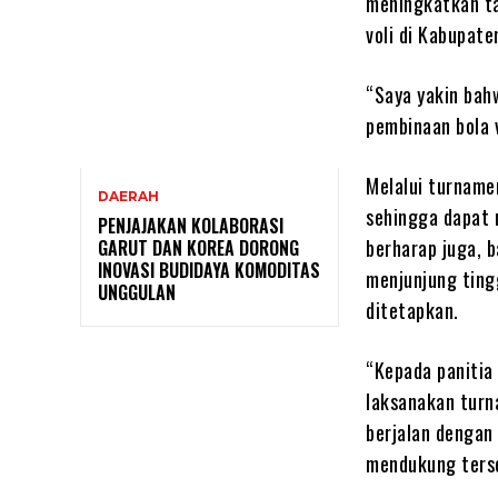
meningkatkan tal
voli di Kabupate
“Saya yakin bah
pembinaan bola v
Melalui turnamen 
DAERAH
sehingga dapat 
PENJAJAKAN KOLABORASI
berharap juga, b
GARUT DAN KOREA DORONG
INOVASI BUDIDAYA KOMODITAS
menjunjung ting
UNGGULAN
ditetapkan.
“Kepada panitia
laksanakan turna
berjalan dengan 
mendukung terse