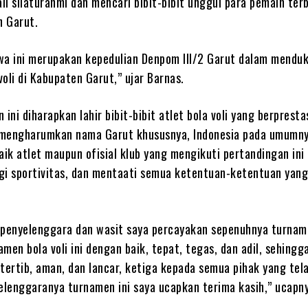
i silaturahmi dan mencari bibit-bibit unggul para pemain terb
n Garut.
wa ini merupakan kepedulian Denpom III/2 Garut dalam mendu
oli di Kabupaten Garut,” ujar Barnas.
ini diharapkan lahir bibit-bibit atlet bola voli yang berprestas
mengharumkan nama Garut khususnya, Indonesia pada umumny
aik atlet maupun ofisial klub yang mengikuti pertandingan ini 
gi sportivitas, dan mentaati semua ketentuan-ketentuan yan
 penyelenggara dan wasit saya percayakan sepenuhnya turname
men bola voli ini dengan baik, tepat, tegas, dan adil, sehingg
tertib, aman, dan lancar, ketiga kepada semua pihak yang tel
lenggaranya turnamen ini saya ucapkan terima kasih,” ucapny