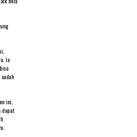
aik bola
kung
i,
a. Ia
bisa
g sudah
n ini,
a dapat
ah
a.