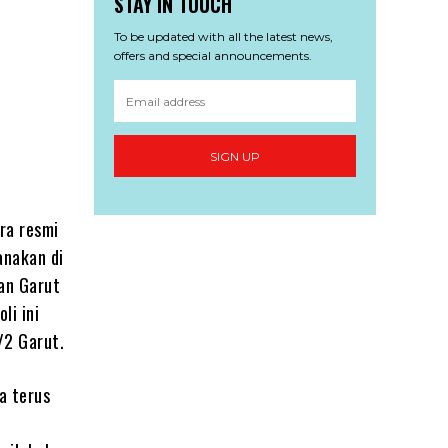
STAY IN TOUCH
To be updated with all the latest news,
offers and special announcements.
SIGN UP
ra resmi
anakan di
tan Garut
li ini
/2 Garut.
a terus