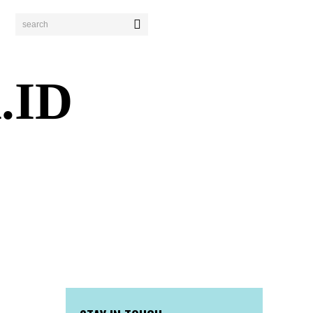
search
.ID
ENDIDIKAN
PERISTIWA
BISNIS
WISATA