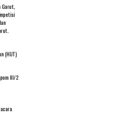
n Garut,
mpetisi
dan
arut.
un (HUT)
pom III/2
 acara