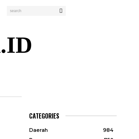
search
.ID
ENDIDIKAN
PERISTIWA
BISNIS
WISATA
CATEGORIES
Daerah
984