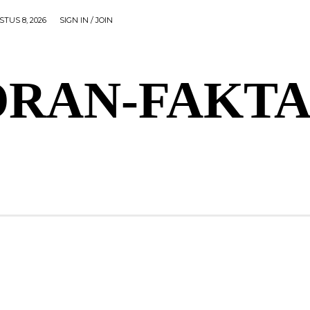
TUS 8, 2026
SIGN IN / JOIN
RAN-FAKTA
AL
PEMERINTAHAN
OLAHRAGA
POLITIK
P
OLAHRAGA