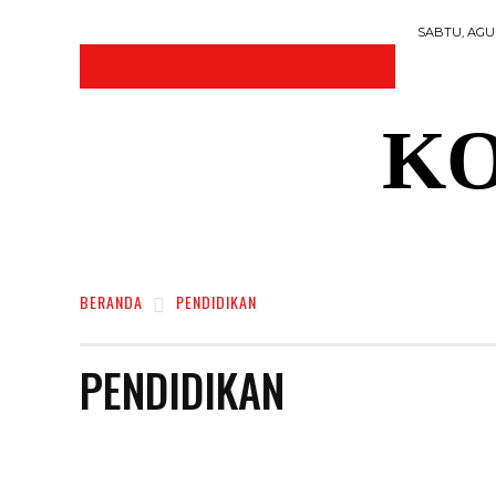
SABTU, AGUS
KO
DAERAH
NASIONAL
RAGAM
SOSI
BERANDA
PENDIDIKAN
PENDIDIKAN
ADVETORIAL
BISNIS
DAERAH
NASIONAL