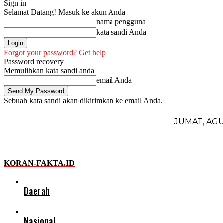
Sign in
Selamat Datang! Masuk ke akun Anda
nama pengguna
kata sandi Anda
Forgot your password? Get help
Password recovery
Memulihkan kata sandi anda
email Anda
Sebuah kata sandi akan dikirimkan ke email Anda.
JUMAT, AGU
KORAN-FAKTA.ID
Daerah
Nasional