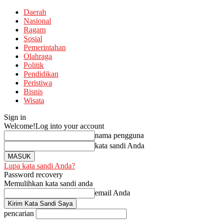
Daerah
Nasional
Ragam
Sosial
Pemerintahan
Olahraga
Politik
Pendidikan
Peristiwa
Bisnis
Wisata
Sign in
Welcome!
Log into your account
nama pengguna
kata sandi Anda
Lupa kata sandi Anda?
Password recovery
Memulihkan kata sandi anda
email Anda
pencarian