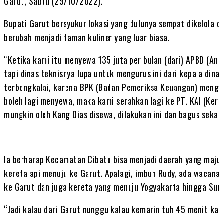
Garut, Sabtu (29/10/2022).
Bupati Garut bersyukur lokasi yang dulunya sempat dikelola 
berubah menjadi taman kuliner yang luar biasa.
“Ketika kami itu menyewa 135 juta per bulan (dari) APBD (A
tapi dinas teknisnya lupa untuk mengurus ini dari kepala din
terbengkalai, karena BPK (Badan Pemeriksa Keuangan) menga
boleh lagi menyewa, maka kami serahkan lagi ke PT. KAI (Kere
mungkin oleh Kang Dias disewa, dilakukan ini dan bagus seka
Ia berharap Kecamatan Cibatu bisa menjadi daerah yang maju
kereta api menuju ke Garut. Apalagi, imbuh Rudy, ada wacan
ke Garut dan juga kereta yang menuju Yogyakarta hingga Su
“Jadi kalau dari Garut nunggu kalau kemarin tuh 45 menit ka