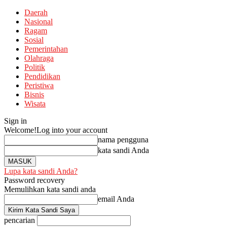
Daerah
Nasional
Ragam
Sosial
Pemerintahan
Olahraga
Politik
Pendidikan
Peristiwa
Bisnis
Wisata
Sign in
Welcome!
Log into your account
nama pengguna
kata sandi Anda
Lupa kata sandi Anda?
Password recovery
Memulihkan kata sandi anda
email Anda
pencarian