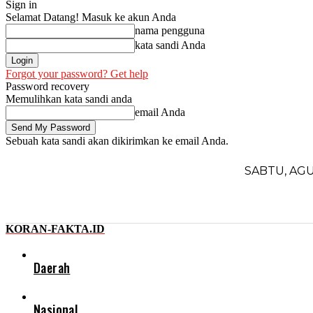
Sign in
Selamat Datang! Masuk ke akun Anda
nama pengguna
kata sandi Anda
Forgot your password? Get help
Password recovery
Memulihkan kata sandi anda
email Anda
Sebuah kata sandi akan dikirimkan ke email Anda.
SABTU, AGU
KORAN-FAKTA.ID
Daerah
Nasional