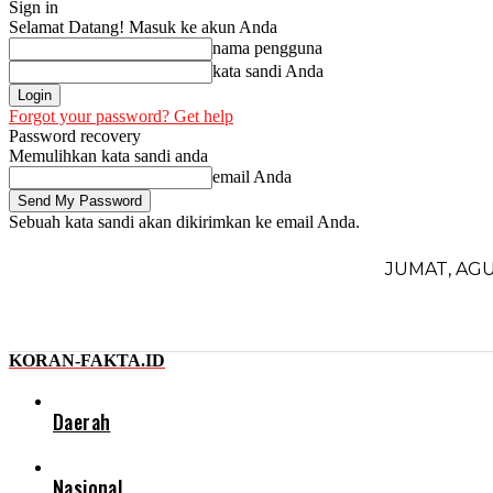
Sign in
Selamat Datang! Masuk ke akun Anda
nama pengguna
kata sandi Anda
Forgot your password? Get help
Password recovery
Memulihkan kata sandi anda
email Anda
Sebuah kata sandi akan dikirimkan ke email Anda.
JUMAT, AGU
KORAN-FAKTA.ID
Daerah
Nasional