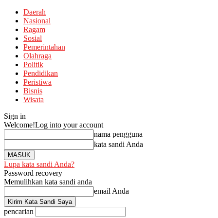
Daerah
Nasional
Ragam
Sosial
Pemerintahan
Olahraga
Politik
Pendidikan
Peristiwa
Bisnis
Wisata
Sign in
Welcome!
Log into your account
nama pengguna
kata sandi Anda
Lupa kata sandi Anda?
Password recovery
Memulihkan kata sandi anda
email Anda
pencarian