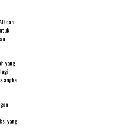
AD dan
untuk
kan
ah yang
lagi
as angka
ngan
ksi yang