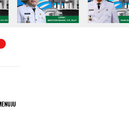
T
MENUJU