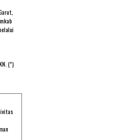
Garut,
emkab
elalui
N. (*)
ivitas
oman