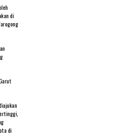
oleh
akan di
Tarogong
kan
ng
Garut
diajukan
ertinggi,
ng
ota di