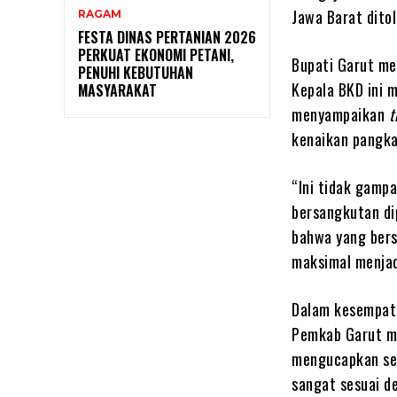
Jawa Barat dito
RAGAM
FESTA DINAS PERTANIAN 2026
PERKUAT EKONOMI PETANI,
Bupati Garut me
PENUHI KEBUTUHAN
Kepala BKD ini m
MASYARAKAT
menyampaikan
t
kenaikan pangkat
“Ini tidak gampa
bersangkutan di
bahwa yang bers
maksimal menjad
Dalam kesempata
Pemkab Garut me
mengucapkan sel
sangat sesuai d