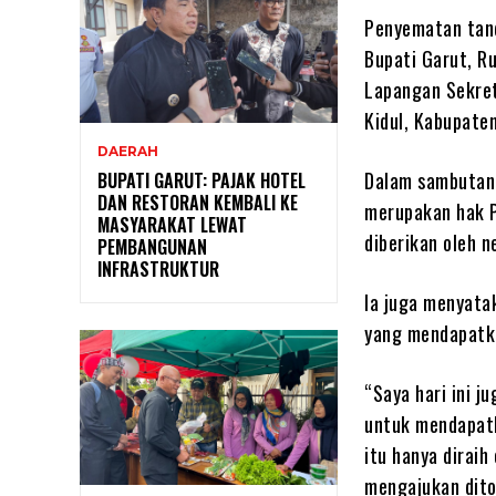
Penyematan tand
Bupati Garut, R
Lapangan Sekret
Kidul, Kabupate
DAERAH
Dalam sambutan
BUPATI GARUT: PAJAK HOTEL
DAN RESTORAN KEMBALI KE
merupakan hak P
MASYARAKAT LEWAT
diberikan oleh 
PEMBANGUNAN
INFRASTRUKTUR
Ia juga menyata
yang mendapatk
“Saya hari ini j
untuk mendapatk
itu hanya diraih
mengajukan dito