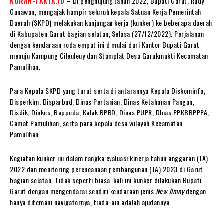
KORAN-FAKTA.ID
– Di penghujung tahun 2022, Bupati Garut, Rudy
Gunawan, mengajak hampir seluruh kepala Satuan Kerja Pemerintah
Daerah (SKPD) melakukan kunjungan kerja (kunker) ke beberapa daerah
di Kabupaten Garut bagian selatan, Selasa (27/12/2022). Perjalanan
dengan kendaraan roda empat ini dimulai dari Kantor Bupati Garut
menuju Kampung Cileuleuy dan Stamplat Desa Garukmukti Kecamatan
Pamulihan.
Para Kepala SKPD yang turut serta di antarannya Kepala Diskominfo,
Disperkim, Disparbud, Dinas Pertanian, Dinas Ketahanan Pangan,
Disdik, Dinkes, Bappeda, Kalak BPBD, Dinas PUPR, DInas PPKBBPPPA,
Camat Pamulihan, serta para kepala desa wilayah Kecamatan
Pamulihan.
Kegiatan kunker ini dalam rangka evaluasi kinerja tahun anggaran (TA)
2022 dan monitoring perencanaan pembangunan (TA) 2023 di Garut
bagian selatan. Tidak seperti biasa, kali ini kunker dilakukan Bupati
Garut dengan mengendarai sendiri kendaraan jenis
New Jimny
dengan
hanya ditemani navigatornya, tiada lain adalah ajudannya.