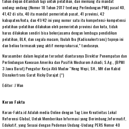
tahun depan ditambah lagi untuk pelatihan, dan memang itu mandat
undang-undang (Nomor 18 Tahun 2017 tentang Perlindungan PMI) pasal 40,
41,42 di situ, 40 itu mandat pemerintah pusat, 41 provinsi, 42
kabupaten/kota, dan 41/42 ini yang nomor satu itu kompetensi-kompetensi
pelatihan-pelatihan dilakukan oleh pemerintah provinsi dan kota, tidak
harus dilakukan sendiri bisa bekerjasama dengan lembaga pendidikan
pelatihan, BLK, dan segala macam, Ibulah Ibu (Kadisnakertrans) topnya ini
dan beliau termasuk yang aktif memprakarsai,” tandasnya.
Narasumber dalam kegiatan tersebut diantaranya Direktur Penempatan dan
Perlindungan Kawasan Amerika dan Pasifik Mocharom Ashadi, S.Ag., (BPMI
3 Jawa Barat) Pengatur Kerja Ahli Mudav “Neng Wepi, SH., MH dan Kabid
Disnakertrans Garut Ricky Darajat (*)
Editor: J Wan
Koran Fakta
Koran-Fakta.id Adalah media Online dengan Tag Line Kreativitas Lokal
Referensi Global, Untuk Memberikan Informasi yang Berimbang,Informatif,
Edukatif, yang Sesuai dengan Pedoman Undang-Undang PERS Nomor 40