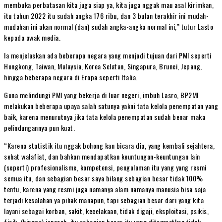
membuka perbatasan kita juga siap ya, kita juga nggak mau asal kirimkan,
itu tahun 2022 itu sudah angka 176 ribu, dan 3 bulan terakhir ini mudah-
mudahan ini akan normal (dan) sudah angka-angka normal ini,” tutur Lasto
kepada awak media.
Ia menjelaskan ada beberapa negara yang menjadi tujuan dari PMI seperti
Hongkong, Taiwan, Malaysia, Korea Selatan, Singapura, Brunei, Jepang,
hingga beberapa negara di Eropa seperti Italia.
Guna melindungi PMI yang bekerja di luar negeri, imbuh Lasro, BP2MI
melakukan beberapa upaya salah satunya yakni tata kelola penempatan yang
baik, karena menurutnya jika tata kelola penempatan sudah benar maka
pelindungannya pun kuat.
“Karena statistik itu nggak bohong kan bicara dia, yang kembali sejahtera,
sehat walafiat, dan bahkan mendapatkan keuntungan-keuntungan lain
(seperti) profesionalisme, kompetensi, pengalaman itu yang yang resmi
semua itu, dan sebagian besar saya bilang sebagian besar tidak 100%
tentu, karena yang resmi juga namanya alam namanya manusia bisa saja
terjadi kesalahan ya pihak manapun, tapi sebagian besar dari yang kita
layani sebagai korban, sakit, kecelakaan, tidak digaji, eksploitasi, psikis,
fisik, (hingga) jenazah, itu sebagian besar itu yang ditempatkan tidak