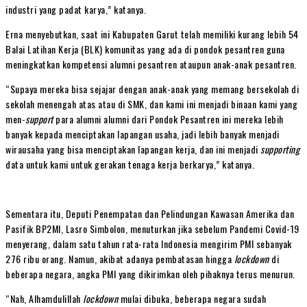
industri yang padat karya,” katanya.
Erna menyebutkan, saat ini Kabupaten Garut telah memiliki kurang lebih 54
Balai Latihan Kerja (BLK) komunitas yang ada di pondok pesantren guna
meningkatkan kompetensi alumni pesantren ataupun anak-anak pesantren.
“Supaya mereka bisa sejajar dengan anak-anak yang memang bersekolah di
sekolah menengah atas atau di SMK, dan kami ini menjadi binaan kami yang
men-
support
para alumni alumni dari Pondok Pesantren ini mereka lebih
banyak kepada menciptakan lapangan usaha, jadi lebih banyak menjadi
wirausaha yang bisa menciptakan lapangan kerja, dan ini menjadi
supporting
data untuk kami untuk gerakan tenaga kerja berkarya,” katanya.
Sementara itu, Deputi Penempatan dan Pelindungan Kawasan Amerika dan
Pasifik BP2MI, Lasro Simbolon, menuturkan jika sebelum Pandemi Covid-19
menyerang, dalam satu tahun rata-rata Indonesia mengirim PMI sebanyak
276 ribu orang. Namun, akibat adanya pembatasan hingga
lockdown
di
beberapa negara, angka PMI yang dikirimkan oleh pihaknya terus menurun.
“Nah, Alhamdulillah
lockdown
mulai dibuka, beberapa negara sudah