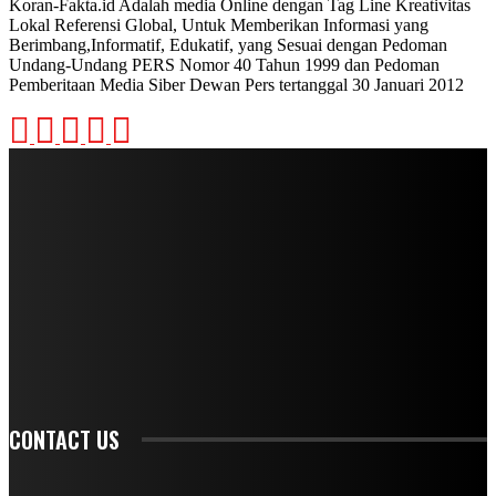
Koran-Fakta.id Adalah media Online dengan Tag Line Kreativitas
Lokal Referensi Global, Untuk Memberikan Informasi yang
Berimbang,Informatif, Edukatif, yang Sesuai dengan Pedoman
Undang-Undang PERS Nomor 40 Tahun 1999 dan Pedoman
Pemberitaan Media Siber Dewan Pers tertanggal 30 Januari 2012
STAY IN TOUCH
TO BE UPDATED WITH ALL THE LATEST NEWS, OFFERS AND SPECIAL
ANNOUNCEMENTS.
SIGN UP
CONTACT US