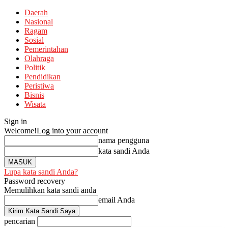
Daerah
Nasional
Ragam
Sosial
Pemerintahan
Olahraga
Politik
Pendidikan
Peristiwa
Bisnis
Wisata
Sign in
Welcome!
Log into your account
nama pengguna
kata sandi Anda
Lupa kata sandi Anda?
Password recovery
Memulihkan kata sandi anda
email Anda
pencarian