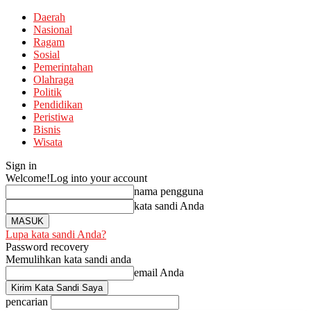
Daerah
Nasional
Ragam
Sosial
Pemerintahan
Olahraga
Politik
Pendidikan
Peristiwa
Bisnis
Wisata
Sign in
Welcome!
Log into your account
nama pengguna
kata sandi Anda
Lupa kata sandi Anda?
Password recovery
Memulihkan kata sandi anda
email Anda
pencarian