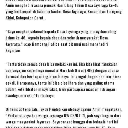
Amin menghadiri acara puncak Hari Ulang Tahun Desa Jayaraga ke-46
yang bertempat di halaman kantor Desa Jayaraga, Kecamatan Tarogong
Kidul, Kabupaten Garut.
“Saya ucapkan selamat kepada Desa Jayaraga yang merayakan ulang
tahun ke-46, kepada kepala desa dan seluruh masyarakat Desa
Jayaraga,” ucap Bambang Hafidz saat ditemui usai menghadiri
kegiatan.
“Tentu tidak semua desa bisa melakukan ini. Jika kita lihat rangkaian
acaranya, ini sepertinya miniatur Hari Jadi Garut (HJG) dengan adanya
karnaval dan berbagai kegiatan lainnya. Ini sangat bagus dan luar biasa
sekali. Harapannya, tentu ini bisa dipelihara dan yang paling utama
adalah keterlibatan masyarakat, baik partisipasi maupun hubungan
swadaya mereka,” tambahnya.
Di tempat terpisah, Tokoh Pendidikan Abdusy Syakur Amin mengatakan,
“Pertama, saya kan warga Jayaraga RW 02/RT 01, jadi saya bagian dari
warga masyarakat Jayaraga. Saya sangat bangga dan bahagia hari ini
bisa hadir dalam acara ulang tahun Desa Jayaraga yang ke-46. Saya