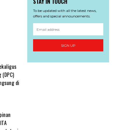
STAY IN TOUCH
To be updated with all the latest news,
offers and special announcements.
SIGN UP
ekaligus
g (DPC)
angsung di
,
pinan
SITA