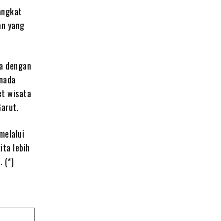
angkat
an yang
wa dengan
enada
et wisata
arut.
melalui
ta lebih
 (*)