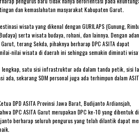
erharap pengurus baru tidak hanya berorientasi pada keuntung
tingan dan kemaslahatan masyarakat Kabupaten Garut.
destinasi wisata yang dikenal dengan GURILAPS (Gunung, Rimba
 Budaya) serta wisata budaya, rohani, dan lainnya. Dengan ada
 Garut, terang Sekda, pihaknya berharap DPC ASITA dapat
lai-nilai wisata di daerah ini sehingga semakin diminati wis
 lengkap, satu sisi infrastruktur ada dalam tanda petik, sisi la
asi ada, sekarang SDM personal juga ada terhimpun dalam ASIT
etua DPD ASITA Provinsi Jawa Barat, Budijanto Ardiansjah,
hwa DPC ASITA Garut merupakan DPC ke-10 yang dibentuk di 
ijanto berharap seluruh pengurus yang telah dilantik dapat 
aik.