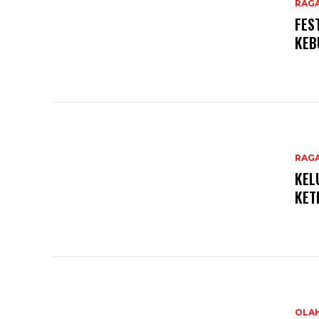
RAG
FES
KEB
RAG
KEL
KET
OLA