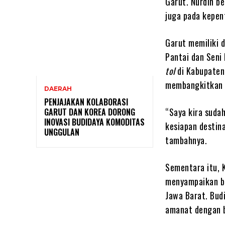
Garut. Nurdin b
juga pada kepen
Garut memiliki 
Pantai dan Seni
tol
di Kabupaten
membangkitkan ni
DAERAH
PENJAJAKAN KOLABORASI
“Saya kira sudah
GARUT DAN KOREA DORONG
INOVASI BUDIDAYA KOMODITAS
kesiapan destin
UNGGULAN
tambahnya.
Sementara itu, K
menyampaikan ba
Jawa Barat. Bud
amanat dengan b