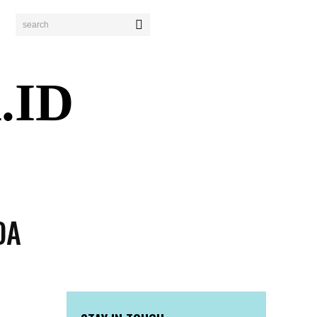
search
.ID
ENDIDIKAN
PERISTIWA
BISNIS
WISATA
DA