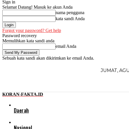
Sign in
Selamat Datang! Masuk ke akun Anda
nama pengguna
kata sandi Anda
Forgot your password? Get help
Password recovery
Memulihkan kata sandi anda
email Anda
Sebuah kata sandi akan dikirimkan ke email Anda.
JUMAT, AGU
KORAN-FAKTA.ID
Daerah
Nasional