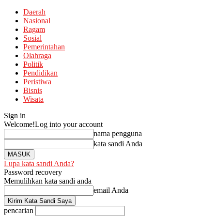
Daerah
Nasional
Ragam
Sosial
Pemerintahan
Olahraga
Politik
Pendidikan
Peristiwa
Bisnis
Wisata
Sign in
Welcome!
Log into your account
nama pengguna
kata sandi Anda
Lupa kata sandi Anda?
Password recovery
Memulihkan kata sandi anda
email Anda
pencarian