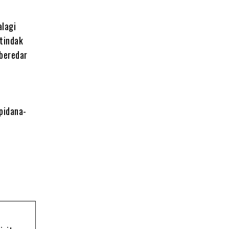
alagi
 tindak
 beredar
 pidana-