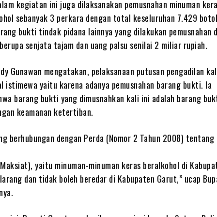
dalam kegiatan ini juga dilaksanakan pemusnahan minuman ker
hol sebanyak 3 perkara dengan total keseluruhan 7.429 boto
rang bukti tindak pidana lainnya yang dilakukan pemusnahan d
berupa senjata tajam dan uang palsu senilai 2 miliar rupiah.
udy Gunawan mengatakan, pelaksanaan putusan pengadilan kali
al istimewa yaitu karena adanya pemusnahan barang bukti. Ia
wa barang bukti yang dimusnahkan kali ini adalah barang buk
ngan keamanan ketertiban.
ang berhubungan dengan Perda (Nomor 2 Tahun 2008) tentang 
 Maksiat), yaitu minuman-minuman keras beralkohol di Kabupa
ilarang dan tidak boleh beredar di Kabupaten Garut,” ucap Bup
nya.