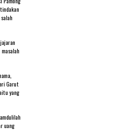
si Pamong
 tindakan
 salah
jajaran
n masalah
rnama,
ari Garut
aitu yang
hamdulilah
ar uang