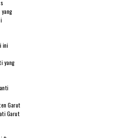
as
l yang
i
 ini
ti yang
anti
ten Garut
ati Garut