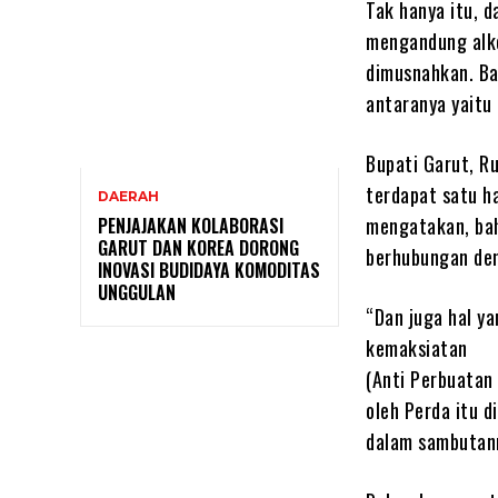
Tak hanya itu, 
mengandung alko
dimusnahkan. Ba
antaranya yaitu 
Bupati Garut, R
terdapat satu h
DAERAH
mengatakan, bah
PENJAJAKAN KOLABORASI
GARUT DAN KOREA DORONG
berhubungan de
INOVASI BUDIDAYA KOMODITAS
UNGGULAN
“Dan juga hal y
kemaksiatan
(Anti Perbuatan
oleh Perda itu d
dalam sambutan