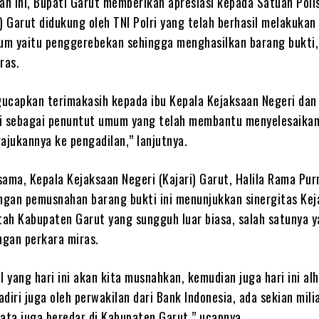
n ini, Bupati Garut memberikan apresiasi kepada Satuan Poli
) Garut didukung oleh TNI Polri yang telah berhasil melakukan
m yaitu penggerebekan sehingga menghasilkan barang bukti,
ras.
ucapkan terimakasih kepada ibu Kepala Kejaksaan Negeri dan 
i sebagai penuntut umum yang telah membantu menyelesaika
jukannya ke pengadilan,” lanjutnya.
sama, Kepala Kejaksaan Negeri (Kajari) Garut, Halila Rama Pu
gan pemusnahan barang bukti ini menunjukkan sinergitas Kej
ah Kabupaten Garut yang sungguh luar biasa, salah satunya y
gan perkara miras.
l yang hari ini akan kita musnahkan, kemudian juga hari ini al
hadiri juga oleh perwakilan dari Bank Indonesia, ada sekian mili
yata juga beredar di Kabupaten Garut,” ucapnya.