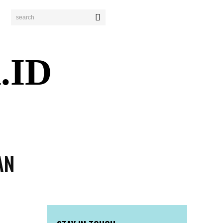
search
.ID
ENDIDIKAN
PERISTIWA
BISNIS
WISATA
AN