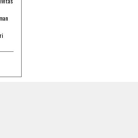
ivitas
oman
ri