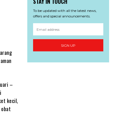
STAY IN TOUCH
To be updated with all the latest news,
offers and special announcements.
SIGN UP
Barang
alaman
.
uari –
i
et kecil,
n obat