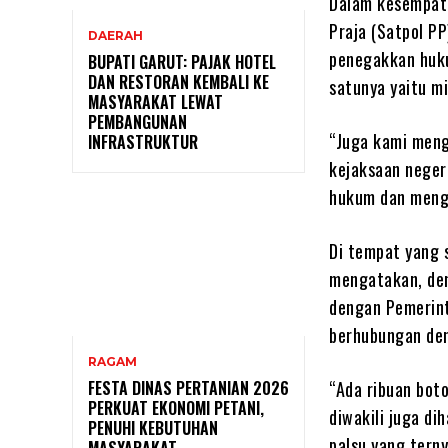
Dalam kesempata
Praja (Satpol PP
DAERAH
penegakkan huku
BUPATI GARUT: PAJAK HOTEL
DAN RESTORAN KEMBALI KE
satunya yaitu mi
MASYARAKAT LEWAT
PEMBANGUNAN
“Juga kami meng
INFRASTRUKTUR
kejaksaan neger
hukum dan menga
Di tempat yang 
mengatakan, den
dengan Pemerint
berhubungan den
RAGAM
“Ada ribuan boto
FESTA DINAS PERTANIAN 2026
PERKUAT EKONOMI PETANI,
diwakili juga di
PENUHI KEBUTUHAN
palsu yang tern