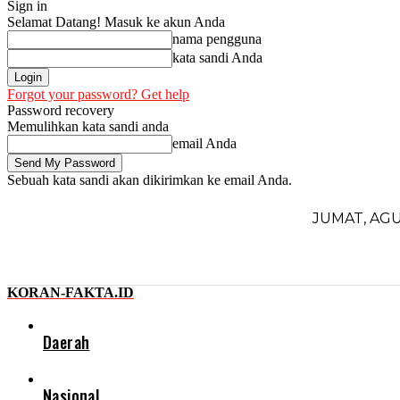
Sign in
Selamat Datang! Masuk ke akun Anda
nama pengguna
kata sandi Anda
Forgot your password? Get help
Password recovery
Memulihkan kata sandi anda
email Anda
Sebuah kata sandi akan dikirimkan ke email Anda.
JUMAT, AGU
KORAN-FAKTA.ID
Daerah
Nasional