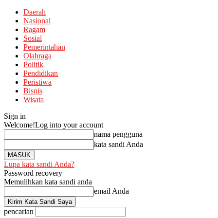
Daerah
Nasional
Ragam
Sosial
Pemerintahan
Olahraga
Politik
Pendidikan
Peristiwa
Bisnis
Wisata
Sign in
Welcome!
Log into your account
nama pengguna
kata sandi Anda
Lupa kata sandi Anda?
Password recovery
Memulihkan kata sandi anda
email Anda
pencarian