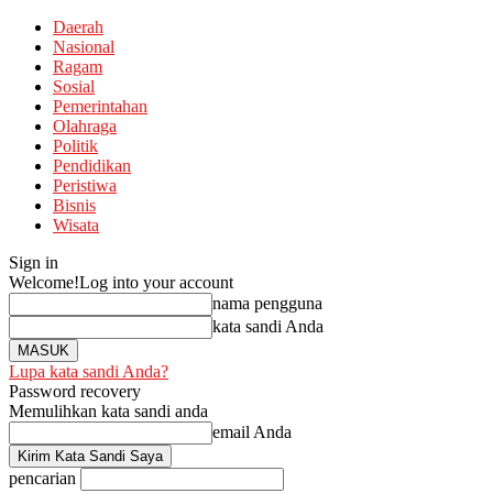
Daerah
Nasional
Ragam
Sosial
Pemerintahan
Olahraga
Politik
Pendidikan
Peristiwa
Bisnis
Wisata
Sign in
Welcome!
Log into your account
nama pengguna
kata sandi Anda
Lupa kata sandi Anda?
Password recovery
Memulihkan kata sandi anda
email Anda
pencarian