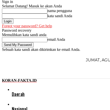
Sign in
Selamat Datang! Masuk ke akun Anda
nama pengguna
kata sandi Anda
Forgot your password? Get help
Password recovery
Memulihkan kata sandi anda
email Anda
Sebuah kata sandi akan dikirimkan ke email Anda.
JUMAT, AGU
KORAN-FAKTA.ID
Daerah
Nasional