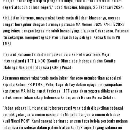
menjadi dasar legal aspek pengelolaannya, baik itu tata kelola di dalam
negeri ataupun di luar negeri,” ucap Nurseno, Minggu, 25 Februari 2024.
Kini, tutur Nurseno, masyarakat tenis meja di Jabar khususnya, merasa
sangat bersyukur dengan turunnya putusan MA Nomor 3625 K/PDT/2023
yang isinya dengan tegas menolak kasasi yang diajukan Oegroseno. Putusan
itu sekaligus mempertegas Peter Layardi Lay sebagai Ketua Umum PB
TMSI.
menurut Nurseno telah disampaikan pula ke Federasi Tenis Meja
Internasional (ITTF ), NOC (Komite Olimpiade Indonesia) dan Komite
Olahraga Nasional Indonesia (KONI) Pusat.
Atasnama masyarakat tenis meja Jabar, Nurseno memberikan apresiasi
kepada Ketum PB PTMSI, Peter Layardi Lay dalam upaya menyampaikan
keputusan MA ini ke rapat federasi ITTF yang akan segera dilaksanakan
untuk menentukan sikap Indonesia ke depan di Busan Korea Selatan.
“Jabar sebagai lumbung atlit berprestasi yang telah dibuktikan sebagai
pemilik gelar juara umum nasional di Manado dan juara umum di babak
kualifikasi PON”. Kami sangat berharap urusan tata kelola pertenis mejaan
Indonesia ini selesai dalam polemik atau konflik seperti yang selama ini