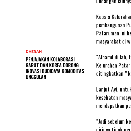
undangan lainny
Kepala Keluraha
pembangunan Pu
Pataruman ini b
masyarakat di w
DAERAH
“Alhamdulillah,
PENJAJAKAN KOLABORASI
Kelurahan Pataru
GARUT DAN KOREA DORONG
INOVASI BUDIDAYA KOMODITAS
ditingkatkan,” k
UNGGULAN
Lanjut Ayi, unt
kesehatan masya
mendapatkan pe
“Jadi sebelum k
dirinya tidak pe