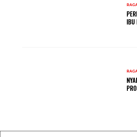
RAG
PER
IBU
RAG
NYA
PRO