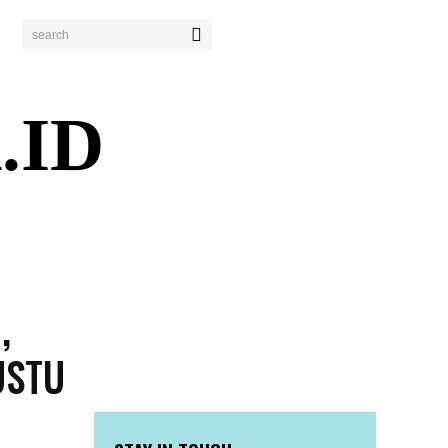
search
.ID
ENDIDIKAN
PERISTIWA
BISNIS
WISATA
,
USTU