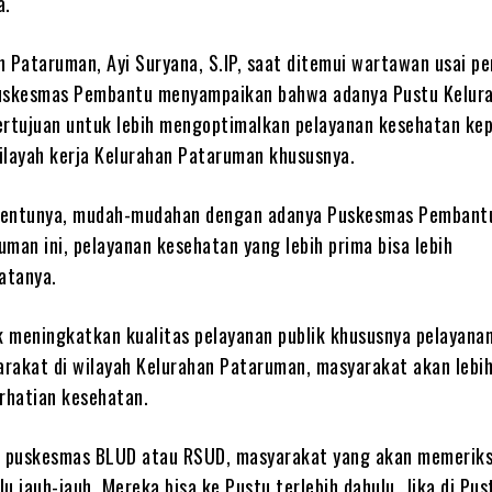
a.
n Pataruman, Ayi Suryana, S.IP, saat ditemui wartawan usai p
skesmas Pembantu menyampaikan bahwa adanya Pustu Kelur
ertujuan untuk lebih mengoptimalkan pelayanan kesehatan ke
ilayah kerja Kelurahan Pataruman khususnya.
 tentunya, mudah-mudahan dengan adanya Puskesmas Pembantu
man ini, pelayanan kesehatan yang lebih prima bisa lebih
atanya.
uk meningkatkan kualitas pelayanan publik khususnya pelayana
rakat di wilayah Kelurahan Pataruman, masyarakat akan lebi
rhatian kesehatan.
e puskesmas BLUD atau RSUD, masyarakat yang akan memerik
rlu jauh-jauh. Mereka bisa ke Pustu terlebih dahulu. Jika di Pus