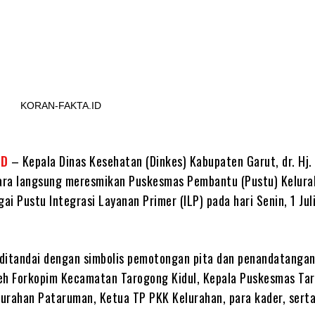
Share
KORAN-FAKTA.ID
ID
– Kepala Dinas Kesehatan (Dinkes) Kabupaten Garut, dr. Hj. 
cara langsung meresmikan Puskesmas Pembantu (Pustu) Kelura
i Pustu Integrasi Layanan Primer (ILP) pada hari Senin, 1 Jul
ditandai dengan simbolis pemotongan pita dan penandatangan
oleh Forkopim Kecamatan Tarogong Kidul, Kepala Puskesmas Ta
elurahan Pataruman, Ketua TP PKK Kelurahan, para kader, sert