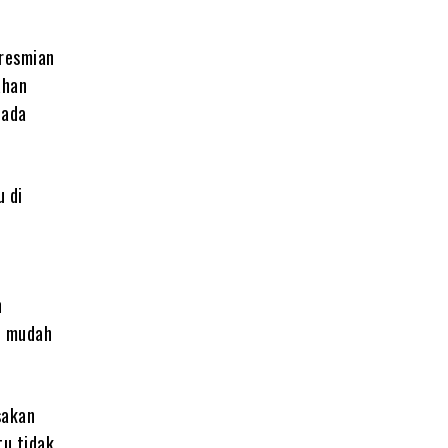
eresmian
ahan
pada
 di
n
h mudah
sakan
tu tidak