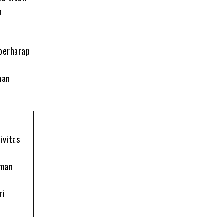
h
 berharap
nan
ivitas
oman
ri