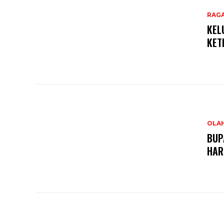
RAG
KEL
KET
OLA
BUP
HAR