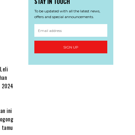
STAY IN TOUCH
To be updated with all the latest news,
offers and special announcements.
SIGN UP
Leli
han
i 2024
an ini
rogong
a tamu