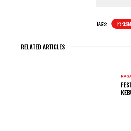
TAGS:
PERESM
RELATED ARTICLES
RAG
FES
KEB