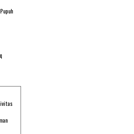
 Pupuh
iq
ivitas
oman