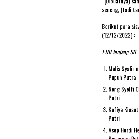
“(Dibuatnya) sa
seneng, (tadi t
Berikut para si
(12/12/2022) :
FTBI Jenjang SD
Malis Syalir
Pupuh Putra
Neng Syelfi 
Putri
Kafiya Kiasat
Putri
Asep Herdi H
Borangan Put