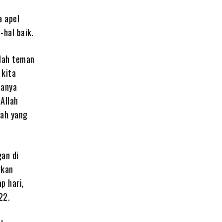
a apel
hal baik.
alah teman
 kita
anya
Allah
lah yang
gan di
rkan
p hari,
22.