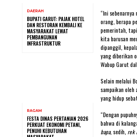
DAERAH
“Ini sebenarnya 
BUPATI GARUT: PAJAK HOTEL
orang, berapa p
DAN RESTORAN KEMBALI KE
pemerintah, tap
MASYARAKAT LEWAT
PEMBANGUNAN
kita barusan me
INFRASTRUKTUR
dipanggil, kepal
yang diberikan 
Wabup Garut da
Selain melalui 
sampaikan oleh 
yang hidup seba
RAGAM
“Dengan pupuhny
FESTA DINAS PERTANIAN 2026
bahwa di kalang
PERKUAT EKONOMI PETANI,
PENUHI KEBUTUHAN
bapa
, sedih,
rek 