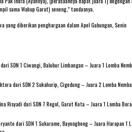
ma Pak Indra (Ayahnya), (perasaannya dapat juara 1) degdegan
ampil sama Wabup Garut) seneng,” tandasnya.
swa yang diberikan penghargaan dalam Apel Gabungan, Senin
in dari SDN 1 Ciwangi, Balubur Limbangan – Juara 1 Lomba Nem
Oktora dari SDN 2 Sukahurip, Cigedung – Juara 2 Lomba Nemb
ina Risyadi dari SDN 7 Regol, Garut Kota – Juara 1 Lomba Bor
eryanto dari SDN 1 Sukarame, Bayongbong – Juara Harapan 1 
ra