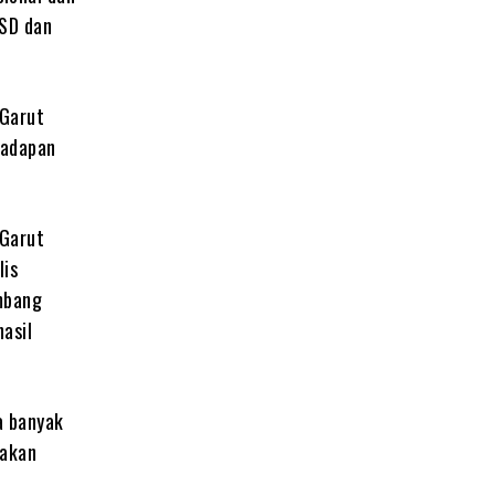
 SD dan
 Garut
hadapan
 Garut
lis
embang
asil
a banyak
wakan