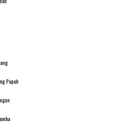
 dan
bang
ang Pupuh
angan
Lomba