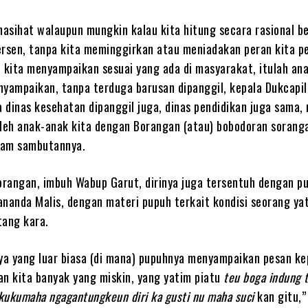
nasihat walaupun mungkin kalau kita hitung secara rasional b
ersen, tanpa kita meminggirkan atau meniadakan peran kita p
i kita menyampaikan sesuai yang ada di masyarakat, itulah an
nyampaikan, tanpa terduga barusan dipanggil, kepala Dukcapil
a dinas kesehatan dipanggil juga, dinas pendidikan juga sama, 
oleh anak-anak kita dengan Borangan (atau) bobodoran soranga
lam sambutannya.
Borangan, imbuh Wabup Garut, dirinya juga tersentuh dengan p
ananda Malis, dengan materi pupuh terkait kondisi seorang ya
tang kara.
a yang luar biasa (di mana) pupuhnya menyampaikan pesan ke
an kita banyak yang miskin, yang yatim piatu
teu boga indung 
kukumaha ngagantungkeun diri ka gusti nu maha suci
kan gitu,”