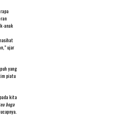
erapa
eran
ak-anak
nasihat
n,” ujar
upuh yang
tim piatu
pada kita
teu boga
 ucapnya.