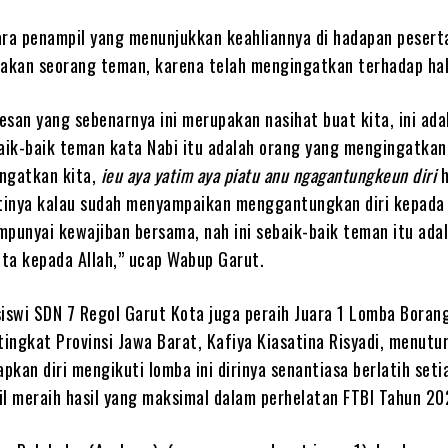
para penampil yang menunjukkan keahliannya di hadapan pesert
kan seorang teman, karena telah mengingatkan terhadap hal-
pesan yang sebenarnya ini merupakan nasihat buat kita, ini ad
baik-baik teman kata Nabi itu adalah orang yang mengingatkan
ingatkan kita,
ieu aya yatim aya piatu anu ngagantungkeun diri
h
rtinya kalau sudah menyampaikan menggantungkan diri kepada 
mpunyai kewajiban bersama, nah ini sebaik-baik teman itu ada
ta kepada Allah,” ucap Wabup Garut.
siswi SDN 7 Regol Garut Kota juga peraih Juara 1 Lomba Boran
tingkat Provinsi Jawa Barat, Kafiya Kiasatina Risyadi, menutu
kan diri mengikuti lomba ini dirinya senantiasa berlatih setia
il meraih hasil yang maksimal dalam perhelatan FTBI Tahun 20