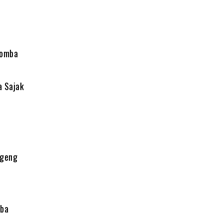
Lomba
 Sajak
ngeng
mba