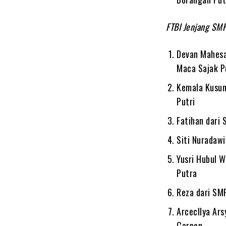
FTBI Jenjang SM
Devan Mahesa
Maca Sajak P
Kemala Kusum
Putri
Fatihan dari
Siti Nuradaw
Yusri Hubul 
Putra
Reza dari SM
Arcecllya Ar
Carpon