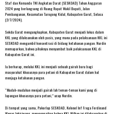
Staf dan Komando TNI Angkatan Darat (SESKOAD) Tahun Anggaran
2024 yang berlangsung di Ruang Rapat Wakil Bupati, Jalan
Pembangunan, Kecamatan Tarogong Kidul, Kabupaten Garut, Selasa
(2/7/2024).
Sekda Garut mengungkapkan, Kabupaten Garut menjadi lokus dalam
KKL yang dilaksanakan oleh pasis, yang mana pada pelaksanaan KKL ini
SESKOAD mengambil konsentrasi di bidang ketahanan pangan. Nurdin
memaparkan, bahwa pihaknya menyambut baik pelaksanaan KKL di
Kabupaten Garut ini.
Ia berharap, melalui KKL ini menjadi sebuah gairah baru bagi
masyarakat khususnya para petani di Kabupaten Garut dalam hal
menjaga ketahanan pangan.
“Mudah-mudahan menjadi gairah lah teman-teman kami yang di
lapangan khususnya para petani,” ucap Nurdin.
Di tempat yang sama, Pakorlap SESKOAD, Kolonel Inf Frega Ferdinand
Wenas Inkiriwang, menyampaikan bahwa KKL Wilhan ini dilaksanakan di