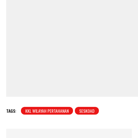
TAGS:
KKL WILAYAH PERTAHANAN
SESKOAD