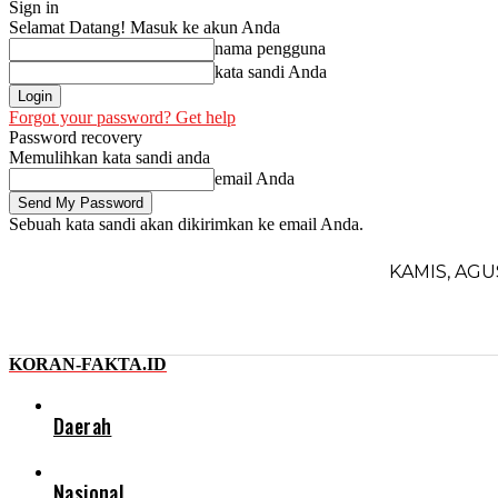
Sign in
Selamat Datang! Masuk ke akun Anda
nama pengguna
kata sandi Anda
Forgot your password? Get help
Password recovery
Memulihkan kata sandi anda
email Anda
Sebuah kata sandi akan dikirimkan ke email Anda.
KAMIS, AGU
KORAN-FAKTA.ID
Daerah
Nasional