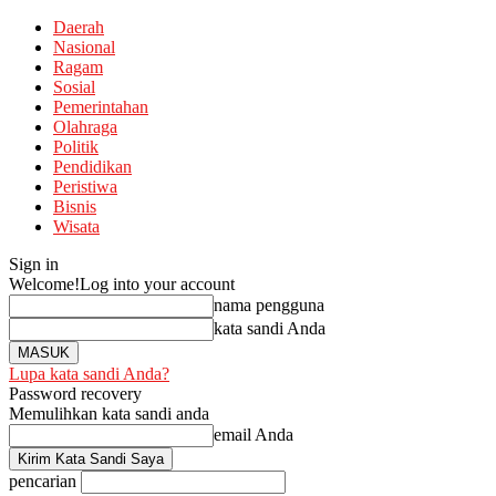
Daerah
Nasional
Ragam
Sosial
Pemerintahan
Olahraga
Politik
Pendidikan
Peristiwa
Bisnis
Wisata
Sign in
Welcome!
Log into your account
nama pengguna
kata sandi Anda
Lupa kata sandi Anda?
Password recovery
Memulihkan kata sandi anda
email Anda
pencarian