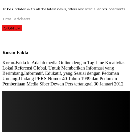
To be updated with all the latest news, offers and special announcements.
SIGN UP
Koran Fakta
Koran-Fakta.id Adalah media Online dengan Tag Line Kreativitas
Lokal Referensi Global, Untuk Memberikan Informasi yang
Berimbang,Informatif, Edukatif, yang Sesuai dengan Pedoman
Undang-Undang PERS Nomor 40 Tahun 1999 dan Pedoman
Pemberitaan Media Siber Dewan Pers tertanggal 30 Januari 2012
STAY IN TOUCH
TO BE UPDATED WITH ALL THE LATEST NEWS, OFFERS AND SPECIAL
ANNOUNCEMENTS.