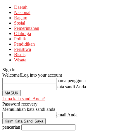
Daerah
Nasional
Ragam
Sosial
Pemerintahan
Olahraga
Politik
Pendidikan
Peristiwa
Bisnis
Wisata
Sign in
Welcome!
Log into your account
nama pengguna
kata sandi Anda
Lupa kata sandi Anda?
Password recovery
Memulihkan kata sandi anda
email Anda
pencarian