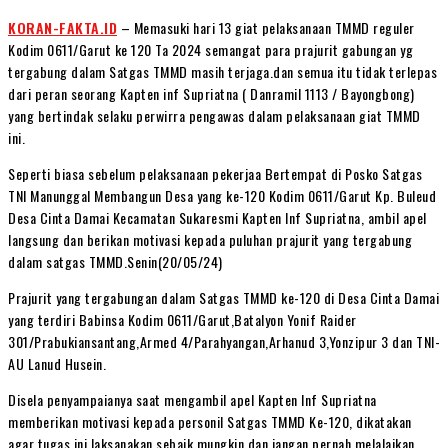
KORAN-FAKTA.ID
– Memasuki hari 13 giat pelaksanaan TMMD reguler
Kodim 0611/Garut ke 120 Ta 2024 semangat para prajurit gabungan yg
tergabung dalam Satgas TMMD masih terjaga.dan semua itu tidak terlepas
dari peran seorang Kapten inf Supriatna ( Danramil 1113 / Bayongbong)
yang bertindak selaku perwirra pengawas dalam pelaksanaan giat TMMD
ini.
Seperti biasa sebelum pelaksanaan pekerjaa Bertempat di Posko Satgas
TNI Manunggal Membangun Desa yang ke-120 Kodim 0611/Garut Kp. Buleud
Desa Cinta Damai Kecamatan Sukaresmi Kapten Inf Supriatna, ambil apel
langsung dan berikan motivasi kepada puluhan prajurit yang tergabung
dalam satgas TMMD.Senin(20/05/24)
Prajurit yang tergabungan dalam Satgas TMMD ke-120 di Desa Cinta Damai
yang terdiri Babinsa Kodim 0611/Garut,Batalyon Yonif Raider
301/Prabukiansantang,Armed 4/Parahyangan,Arhanud 3,Yonzipur 3 dan TNI-
AU Lanud Husein.
Disela penyampaianya saat mengambil apel Kapten Inf Supriatna
memberikan motivasi kepada personil Satgas TMMD Ke-120, dikatakan
agar tugas ini laksanakan sebaik mungkin dan jangan pernah melalaikan