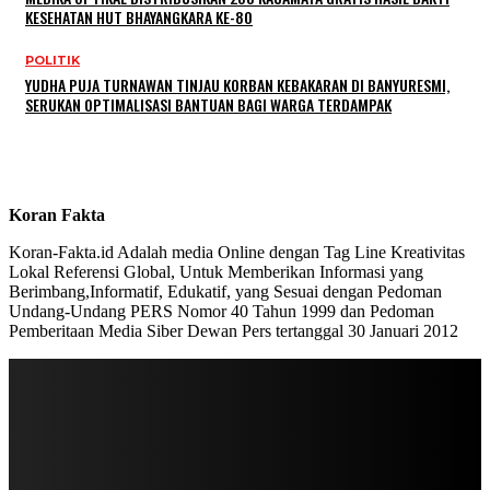
KESEHATAN HUT BHAYANGKARA KE-80
POLITIK
YUDHA PUJA TURNAWAN TINJAU KORBAN KEBAKARAN DI BANYURESMI,
SERUKAN OPTIMALISASI BANTUAN BAGI WARGA TERDAMPAK
Koran Fakta
Koran-Fakta.id Adalah media Online dengan Tag Line Kreativitas
Lokal Referensi Global, Untuk Memberikan Informasi yang
Berimbang,Informatif, Edukatif, yang Sesuai dengan Pedoman
Undang-Undang PERS Nomor 40 Tahun 1999 dan Pedoman
Pemberitaan Media Siber Dewan Pers tertanggal 30 Januari 2012
STAY IN TOUCH
TO BE UPDATED WITH ALL THE LATEST NEWS, OFFERS AND SPECIAL
ANNOUNCEMENTS.