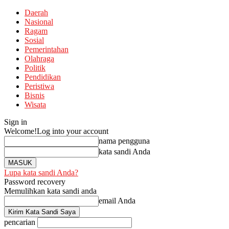
Daerah
Nasional
Ragam
Sosial
Pemerintahan
Olahraga
Politik
Pendidikan
Peristiwa
Bisnis
Wisata
Sign in
Welcome!
Log into your account
nama pengguna
kata sandi Anda
Lupa kata sandi Anda?
Password recovery
Memulihkan kata sandi anda
email Anda
pencarian