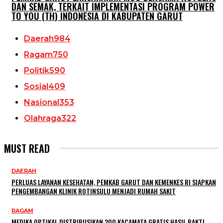
DAN SEMAK, TERKAIT IMPLEMENTASI PROGRAM POWER
TO YOU (TH) INDONESIA DI KABUPATEN GARUT
Daerah
984
Ragam
750
Politik
590
Sosial
409
Nasional
353
Olahraga
322
MUST READ
DAERAH
PERLUAS LAYANAN KESEHATAN, PEMKAB GARUT DAN KEMENKES RI SIAPKAN
PENGEMBANGAN KLINIK ROTINSULU MENJADI RUMAH SAKIT
RAGAM
MEDIKA OPTIKAL DISTRIBUSIKAN 200 KACAMATA GRATIS HASIL BAKTI