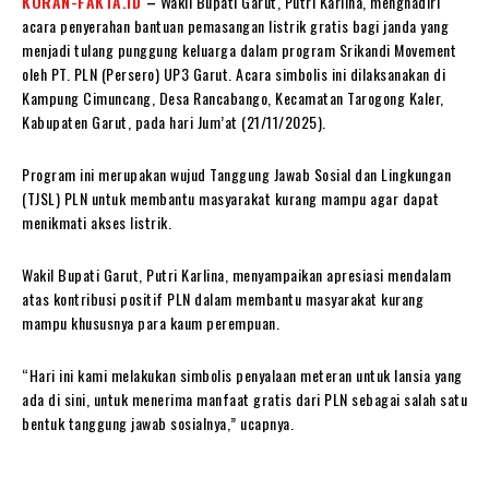
KORAN-FAKTA.ID
–
Wakil Bupati Garut, Putri Karlina, menghadiri
acara penyerahan bantuan pemasangan listrik gratis bagi janda yang
menjadi tulang punggung keluarga dalam program Srikandi Movement
oleh PT. PLN (Persero) UP3 Garut. Acara simbolis ini dilaksanakan di
Kampung Cimuncang, Desa Rancabango, Kecamatan Tarogong Kaler,
Kabupaten Garut, pada hari Jum’at (21/11/2025).
Program ini merupakan wujud Tanggung Jawab Sosial dan Lingkungan
(TJSL) PLN untuk membantu masyarakat kurang mampu agar dapat
menikmati akses listrik.
Wakil Bupati Garut, Putri Karlina, menyampaikan apresiasi mendalam
atas kontribusi positif PLN dalam membantu masyarakat kurang
mampu khususnya para kaum perempuan.
“Hari ini kami melakukan simbolis penyalaan meteran untuk lansia yang
ada di sini, untuk menerima manfaat gratis dari PLN sebagai salah satu
bentuk tanggung jawab sosialnya,” ucapnya.