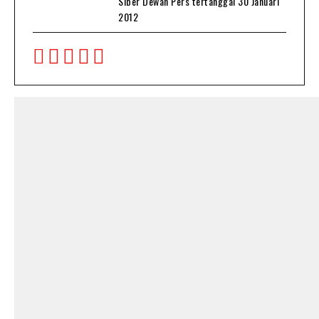
Siber Dewan Pers tertanggal 30 Januari
2012