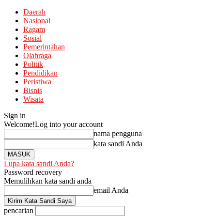
Daerah
Nasional
Ragam
Sosial
Pemerintahan
Olahraga
Politik
Pendidikan
Peristiwa
Bisnis
Wisata
Sign in
Welcome!
Log into your account
nama pengguna
kata sandi Anda
Lupa kata sandi Anda?
Password recovery
Memulihkan kata sandi anda
email Anda
pencarian