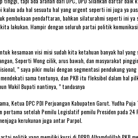
 tinggi, tapi ada arahan dari DPC, DPD Silahkan daftar baik 
kalau ada hal sesuatu hal yang urgent seperti ini juga ya pas
uk pembukaan pendaftaran, bahkan silaturahmi seperti ini ya 
kita lakukan. Hampir dengan seluruh partai politik komunikas
untuk kesamaan visi misi sudah kita ketahuan banyak hal yang
angan, Seperti Wong cilik, arus bawah, dan masyarakat pinggi
isional, ” saya pikir mulai dengan segmentasi pendukung yang
 mendekati sama tentunya, dan PKB itu fleksibel dalam hal pilk
pun Wakil Bupati nantinya, ” tandasnya
ama, Ketua DPC PDI Perjuangan Kabupaten Garut. Yudha Puja
 pertama setelah Pemilu Legislatif pemilu Presiden pada 24 
 menjaga kerukunan juga antar Parpol.
partai politik yang memiliki kursi di DPRD Alhamdulillah PKB 