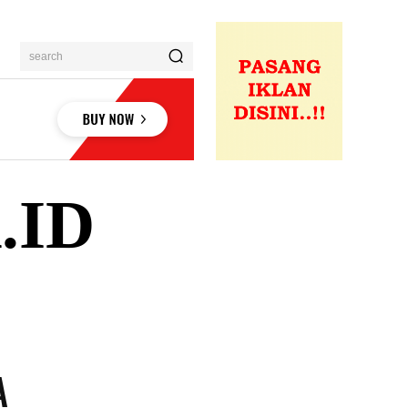
search
.ID
ENDIDIKAN
PERISTIWA
BISNIS
WISATA
A