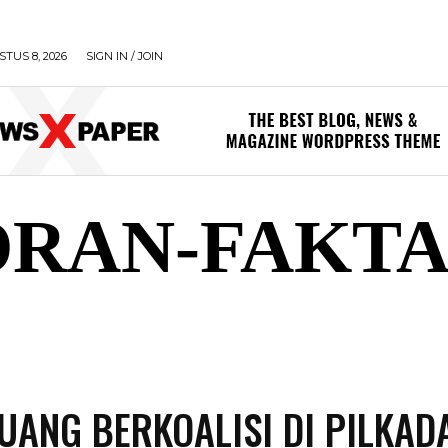
TUS 8, 2026
SIGN IN / JOIN
RAN-FAKTA
AL
PEMERINTAHAN
OLAHRAGA
POLITIK
P
UANG BERKOALISI DI PILKAD