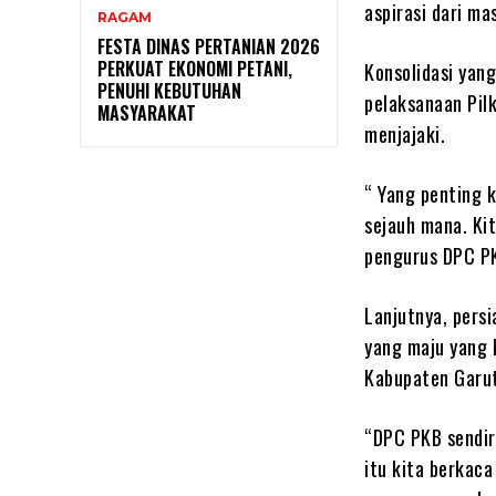
aspirasi dari m
RAGAM
FESTA DINAS PERTANIAN 2026
PERKUAT EKONOMI PETANI,
Konsolidasi yan
PENUHI KEBUTUHAN
pelaksanaan Pil
MASYARAKAT
menjajaki.
“ Yang penting k
sejauh mana. Ki
pengurus DPC PKB
Lanjutnya, pers
yang maju yang 
Kabupaten Garut
“DPC PKB sendir
itu kita berkac