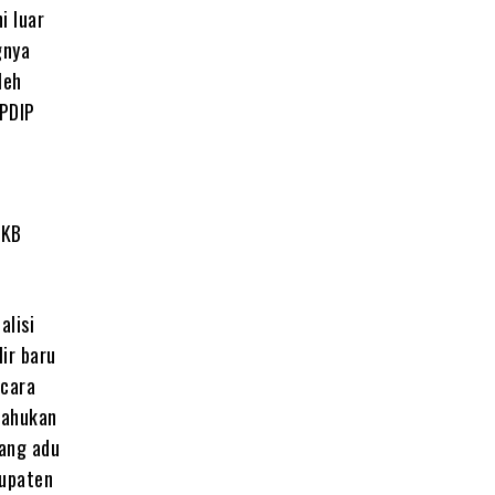
i luar
gnya
leh
 PDIP
PKB
alisi
ir baru
icara
tahukan
jang adu
bupaten