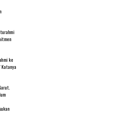
n
n
aturahmi
mitmen
rahmi ke
” Katanya
Garut.
elum
sukan