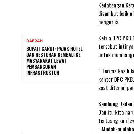
Kedatangan Ketu
disambut baik o
pengurus.
Ketua DPC PKB G
DAERAH
tersebut intiny
BUPATI GARUT: PAJAK HOTEL
untuk membangu
DAN RESTORAN KEMBALI KE
MASYARAKAT LEWAT
PEMBANGUNAN
“ Terima kasih k
INFRASTRUKTUR
kantor DPC PKB,
saat ditemui pa
Sambung Dadan, 
Dan itu kita ha
tertuang kan le
” Mudah-mudaha