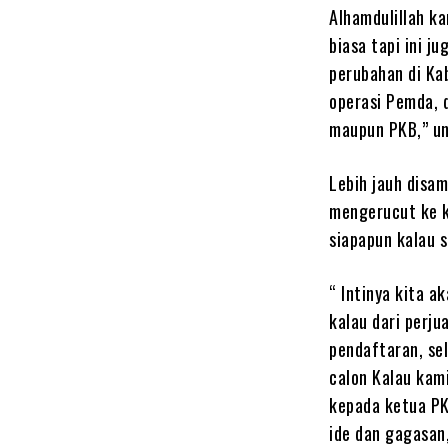
Alhamdulillah ka
biasa tapi ini 
perubahan di Ka
operasi Pemda, d
maupun PKB,” u
Lebih jauh disam
mengerucut ke k
siapapun kalau s
“ Intinya kita a
kalau dari perj
pendaftaran, sel
calon Kalau kam
kepada ketua PKB
ide dan gagasan