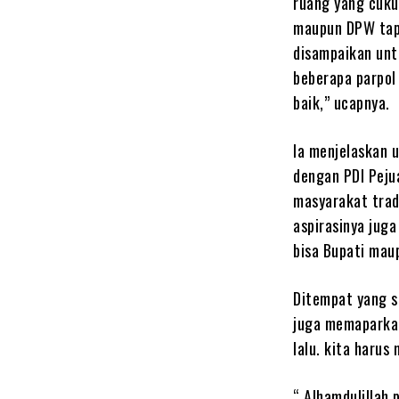
ruang yang cukup
maupun DPW tapi 
disampaikan unt
beberapa parpol 
baik,” ucapnya.
Ia menjelaskan 
dengan PDI Peju
masyarakat trad
aspirasinya juga
bisa Bupati mau
Ditempat yang s
juga memaparkan
lalu. kita harus
“ Alhamdulillah 