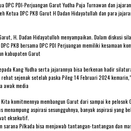
a DPC PDI-Perjuangan Garut Yudha Puja Turnawan dan jajara
leh Ketua DPC PKB Garut H Dadan Hidayatullah dan para jajara
arut, H. Dadan Hidayatulloh menyampaikan. Dalam diskusi sil
a DPC PKB bersama DPC PDI Perjuangan memiliki kesamaan ko
n kabupaten Garut
epada Kang Yudha serta jajarannya bisa berkenan hadir silatu
 rehat sejenak setelah paska Pileg 14 Februari 2024 kemarin,
ra awak media
Kita komitmennya membangun Garut dari sampai ke pelosok 
rus menampung aspirasi sesungguhnya, banyak aspirasi yang b
wat eksekutif.
n sarana Pilkada bisa menjawab tantangan-tantangan dan ma