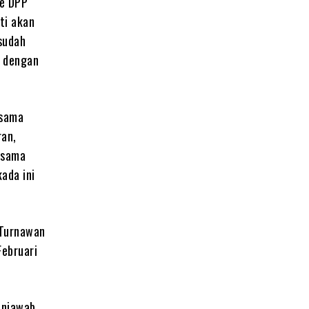
ke DPP
ti akan
sudah
i dengan
 sama
ran,
 sama
ada ini
 Turnawan
Februari
menjawab