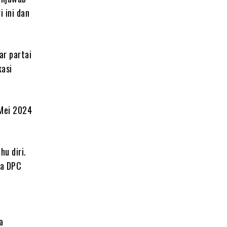
 ini dan
ar partai
kasi
 Mei 2024
u diri.
ua DPC
a