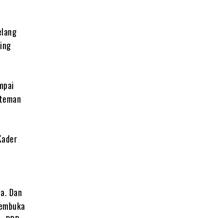
elang
ling
mpai
-teman
Kader
a. Dan
membuka