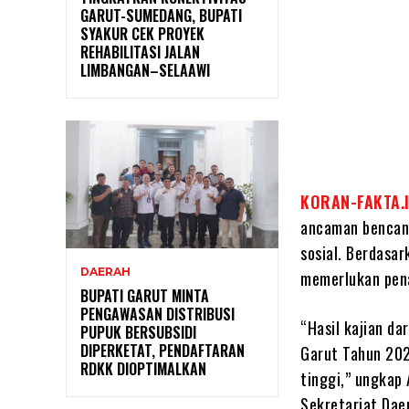
GARUT-SUMEDANG, BUPATI
SYAKUR CEK PROYEK
REHABILITASI JALAN
LIMBANGAN–SELAAWI
KORAN-FAKTA.
ancaman bencana
sosial. Berdasa
DAERAH
memerlukan pena
BUPATI GARUT MINTA
PENGAWASAN DISTRIBUSI
“Hasil kajian d
PUPUK BERSUBSIDI
DIPERKETAT, PENDAFTARAN
Garut Tahun 202
RDKK DIOPTIMALKAN
tinggi,” ungkap
Sekretariat Dae