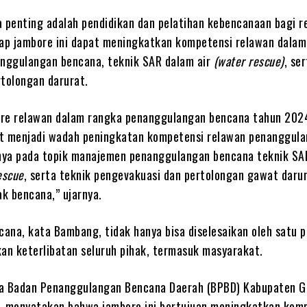
a penting adalah pendidikan dan pelatihan kebencanaan bagi r
p jambore ini dapat meningkatkan kompetensi relawan dalam
nggulangan bencana, teknik SAR dalam air
(water rescue)
, se
rtolongan darurat.
ore relawan dalam rangka penanggulangan bencana tahun 202
t menjadi wadah peningkatan kompetensi relawan penanggul
nya pada topik manajemen penanggulangan bencana teknik SA
escue
, serta teknik pengevakuasi dan pertolongan gawat daru
k bencana,” ujarnya.
ana, kata Bambang, tidak hanya bisa diselesaikan oleh satu p
n keterlibatan seluruh pihak, termasuk masyarakat.
a Badan Penanggulangan Bencana Daerah (BPBD) Kabupaten G
, menyatakan bahwa jambore ini bertujuan meningkatkan kom