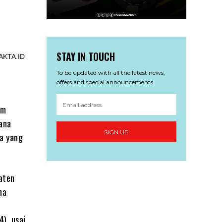
STAY IN TOUCH
To be updated with all the latest news,
offers and special announcements.
am
ana
SIGN UP
na yang
aten
na
), usai