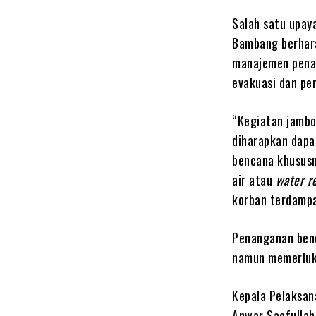
Salah satu upay
Bambang berhara
manajemen pena
evakuasi dan pe
“Kegiatan jamb
diharapkan dapa
bencana khusus
air atau
water r
korban terdampa
Penanganan benc
namun memerluka
Kepala Pelaksan
Anwar Saefullah