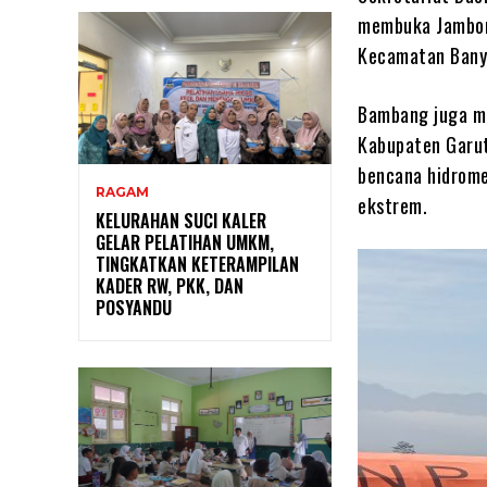
membuka Jambore
Kecamatan Bany
Bambang juga me
Kabupaten Garut
bencana hidromet
RAGAM
ekstrem.
KELURAHAN SUCI KALER
GELAR PELATIHAN UMKM,
TINGKATKAN KETERAMPILAN
KADER RW, PKK, DAN
POSYANDU