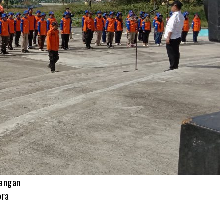
langan
pra