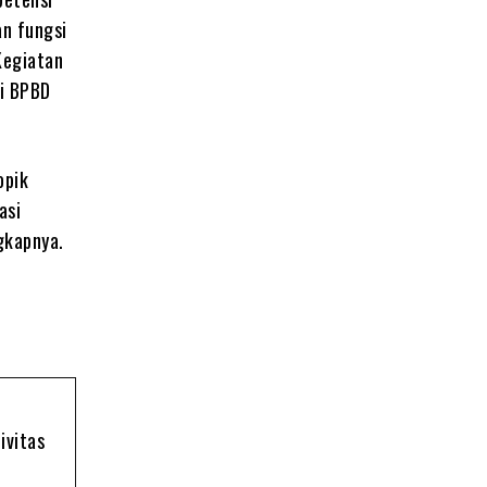
n fungsi
Kegiatan
ri BPBD
opik
asi
gkapnya.
ivitas