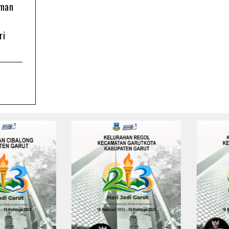
oman
ri