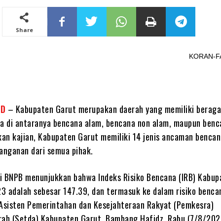
Share
KORAN-FAKTA.ID
ID
– Kabupaten Garut merupakan daerah yang memiliki berag
 di antaranya bencana alam, bencana non alam, maupun benc
rkan kajian, Kabupaten Garut memiliki 14 jenis ancaman benca
nganan dari semua pihak.
ari BNPB menunjukkan bahwa Indeks Risiko Bencana (IRB) Kabup
3 adalah sebesar 147.39, dan termasuk ke dalam risiko benca
 Asisten Pemerintahan dan Kesejahteraan Rakyat (Pemkesra)
rah (Setda) Kabupaten Garut, Bambang Hafidz, Rabu (7/8/2024