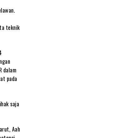
elawan.
rta teknik
4
angan
R dalam
rat pada
ihak saja
arut, Aah
petensi