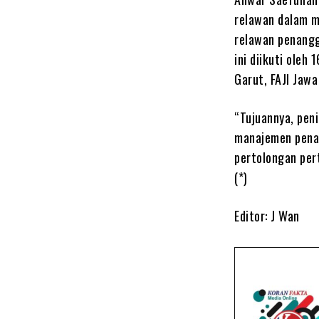
relawan dalam 
relawan penangg
ini diikuti oleh
Garut, FAJI Jaw
“Tujuannya, pen
manajemen penan
pertolongan per
(*)
Editor: J Wan