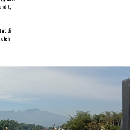
ndit,
tat di
 oleh
a