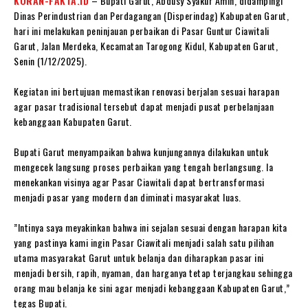
KORAN-FAKTA.ID
– Bupati Garut, Abdusy Syakur Amin, didampingi
Dinas Perindustrian dan Perdagangan (Disperindag) Kabupaten Garut,
hari ini melakukan peninjauan perbaikan di Pasar Guntur Ciawitali
Garut, Jalan Merdeka, Kecamatan Tarogong Kidul, Kabupaten Garut,
Senin (1/12/2025).
‎Kegiatan ini bertujuan memastikan renovasi berjalan sesuai harapan
agar pasar tradisional tersebut dapat menjadi pusat perbelanjaan
kebanggaan Kabupaten Garut.
‎Bupati Garut menyampaikan bahwa kunjungannya dilakukan untuk
mengecek langsung proses perbaikan yang tengah berlangsung. Ia
menekankan visinya agar Pasar Ciawitali dapat bertransformasi
menjadi pasar yang modern dan diminati masyarakat luas.
‎”Intinya saya meyakinkan bahwa ini sejalan sesuai dengan harapan kita
yang pastinya kami ingin Pasar Ciawitali menjadi salah satu pilihan
utama masyarakat Garut untuk belanja dan diharapkan pasar ini
menjadi bersih, rapih, nyaman, dan harganya tetap terjangkau sehingga
orang mau belanja ke sini agar menjadi kebanggaan Kabupaten Garut,”
tegas Bupati.