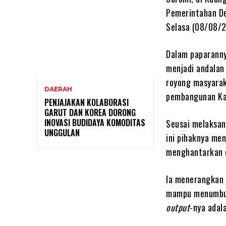
Pemerintahan De
Selasa (08/08/2
Dalam paparanny
menjadi andalan
royong masyarak
DAERAH
pembangunan Ka
PENJAJAKAN KOLABORASI
GARUT DAN KOREA DORONG
INOVASI BUDIDAYA KOMODITAS
Seusai melaksan
UNGGULAN
ini pihaknya me
menghantarkan d
Ia menerangkan 
mampu menumbuh
output
-nya adal