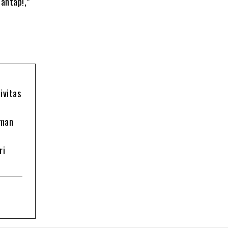
Mantap!,”
ivitas
oman
ri