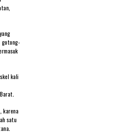
atan,
 yang
t gotong-
termasuk
kel kali
Barat.
, karena
ah satu
tana.