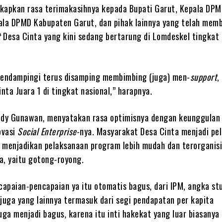
kapkan rasa terimakasihnya kepada Bupati Garut, Kepala DPM
ala DPMD Kabupaten Garut, dan pihak lainnya yang telah mem
t
Desa Cinta yang kini sedang bertarung di Lomdeskel tingkat 
mendampingi terus disamping membimbing (juga) men-
support
,
ta Juara 1 di tingkat nasional,” harapnya.
udy Gunawan, menyatakan rasa optimisnya dengan keunggulan
ovasi
Social Enterprise
-nya. Masyarakat Desa Cinta menjadi pe
 menjadikan pelaksanaan program lebih mudah dan terorganis
a, yaitu gotong-royong.
apaian-pencapaian ya itu otomatis bagus, dari IPM, angka st
juga yang lainnya termasuk dari segi pendapatan per kapita
uga menjadi bagus, karena itu inti hakekat yang luar biasanya 