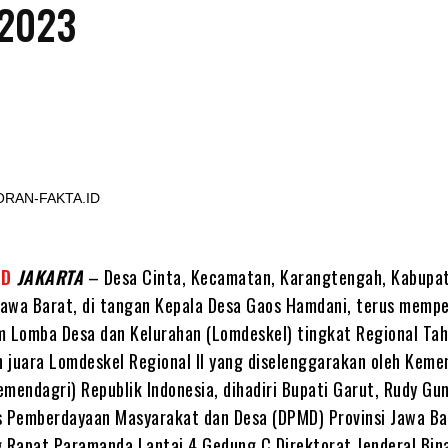
2023
Share
KORAN-FAKTA.ID
ID
JAKARTA
– Desa Cinta, Kecamatan, Karangtengah, Kabupa
 Jawa Barat, di tangan Kepala Desa Gaos Hamdani, terus mempe
m Lomba Desa dan Kelurahan (Lomdeskel) tingkat Regional Ta
 juara Lomdeskel Regional II yang diselenggarakan oleh Keme
emendagri) Republik Indonesia, dihadiri Bupati Garut, Rudy Gu
s Pemberdayaan Masyarakat dan Desa (DPMD) Provinsi Jawa Ba
g Rapat Paramanda Lantai 4 Gedung C Direktorat Jenderal Bin