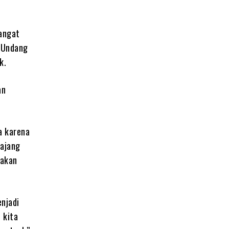
sangat
-Undang
k.
an
a karena
 ajang
nakan
enjadi
 kita