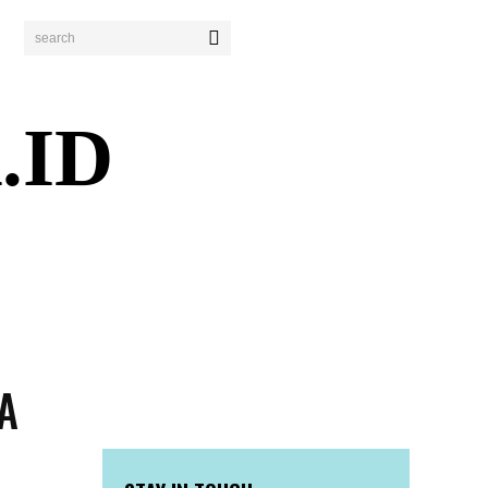
search
.ID
ENDIDIKAN
PERISTIWA
BISNIS
WISATA
A