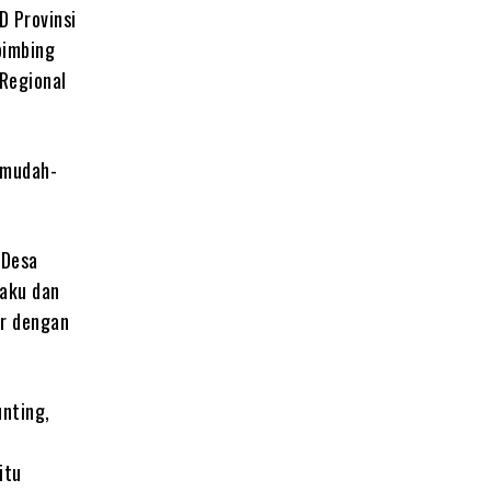
D Provinsi
bimbing
Regional
 mudah-
 Desa
laku dan
ir dengan
unting,
itu