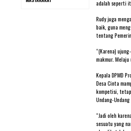
MASYARAKAT
adalah seperti i
Rudy juga menga
baik, guna men
tentang Pemerin
“(Karena) ujung-
makmur. Melaju 
Kepala DPMD Pro
Desa Cinta mamp
kompetisi, teta
Undang-Undang t
“Jadi oleh karen
sesuatu yang nan