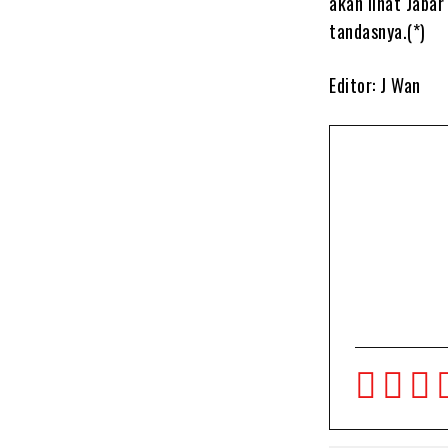
akan lihat Jabar
tandasnya.(*)
Editor: J Wan