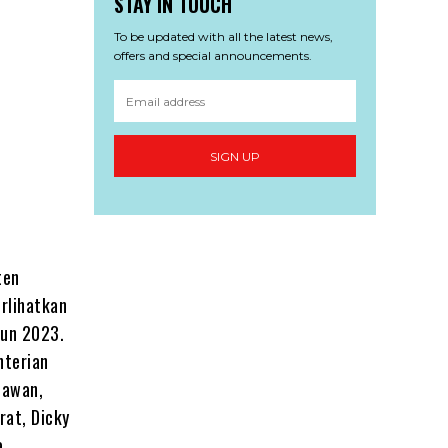
STAY IN TOUCH
To be updated with all the latest news,
offers and special announcements.
SIGN UP
ten
rlihatkan
hun 2023.
nterian
nawan,
rat, Dicky
a