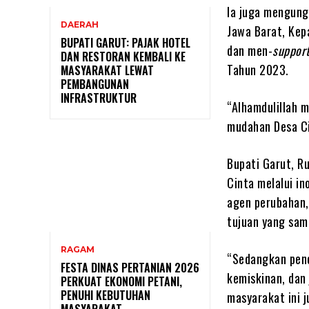
Ia juga mengung
DAERAH
Jawa Barat, Kep
BUPATI GARUT: PAJAK HOTEL
dan men-
suppor
DAN RESTORAN KEMBALI KE
Tahun 2023.
MASYARAKAT LEWAT
PEMBANGUNAN
INFRASTRUKTUR
“Alhamdulillah 
mudahan Desa Cin
Bupati Garut, R
Cinta melalui in
agen perubahan,
tujuan yang sam
RAGAM
“Sedangkan penc
FESTA DINAS PERTANIAN 2026
kemiskinan, dan 
PERKUAT EKONOMI PETANI,
PENUHI KEBUTUHAN
masyarakat ini j