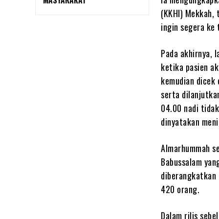
MASYARAKAT
(KKHI) Mekkah, 
ingin segera ke 
Pada akhirnya, l
ketika pasien ak
kemudian dicek o
serta dilanjutka
04.00 nadi tidak
dinyatakan meni
Almarhummah sen
Babussalam yang
diberangkatkan 2
420 orang.
Dalam rilis sebe