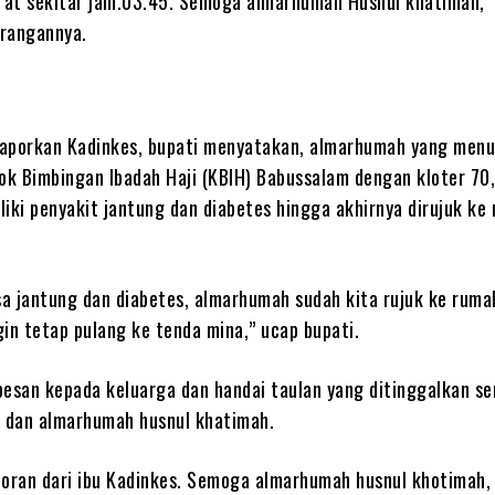
at sekitar jam.03.45. Semoga almarhumah Husnul khatimah,”
rangannya.
aporkan Kadinkes, bupati menyatakan, almarhumah yang menu
k Bimbingan Ibadah Haji (KBIH) Babussalam dengan kloter 70
iki penyakit jantung dan diabetes hingga akhirnya dirujuk ke
a jantung dan diabetes, almarhumah sudah kita rujuk ke rumah
in tetap pulang ke tenda mina,” ucap bupati.
pesan kepada keluarga dan handai taulan yang ditinggalkan se
n dan almarhumah husnul khatimah.
poran dari ibu Kadinkes. Semoga almarhumah husnul khotimah,