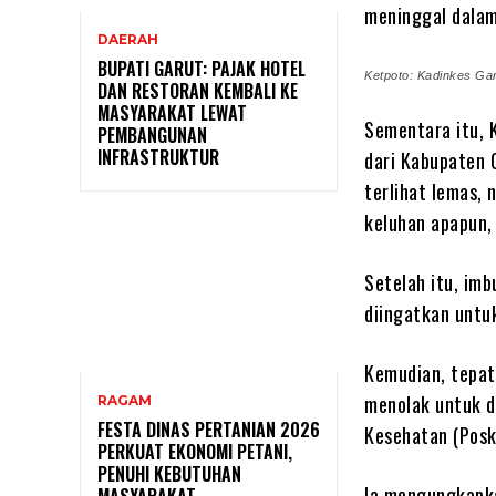
meninggal dalam
DAERAH
BUPATI GARUT: PAJAK HOTEL
Ketpoto: Kadinkes Garut
DAN RESTORAN KEMBALI KE
MASYARAKAT LEWAT
Sementara itu, K
PEMBANGUNAN
INFRASTRUKTUR
dari Kabupaten 
terlihat lemas, 
keluhan apapun,
Setelah itu, imb
diingatkan untu
Kemudian, tepat
menolak untuk di
RAGAM
FESTA DINAS PERTANIAN 2026
Kesehatan (Posk
PERKUAT EKONOMI PETANI,
PENUHI KEBUTUHAN
Ia mengungkapka