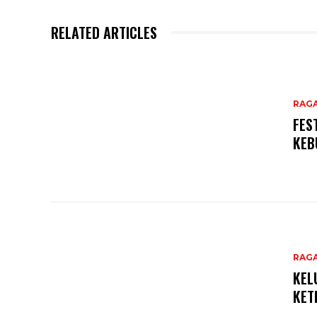
RELATED ARTICLES
RAG
FES
KEB
RAG
KEL
KET