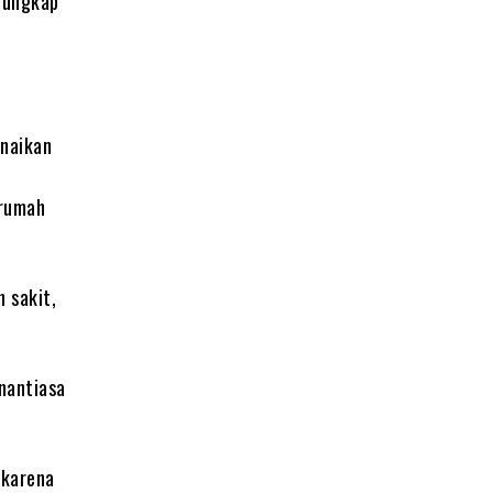
 ungkap
naikan
,
 rumah
 sakit,
nantiasa
 karena