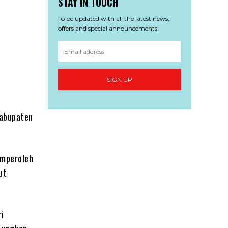
STAY IN TOUCH
To be updated with all the latest news,
offers and special announcements.
SIGN UP
Kabupaten
.
emperoleh
ut
ri