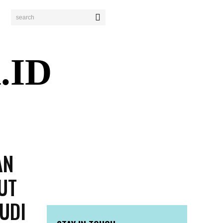
search
.ID
ENDIDIKAN
PERISTIWA
BISNIS
WISATA
AN
UT
UDI