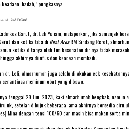
 keadaan ibadah,” pungkasnya
, dr. Leli Yuliani
adinkes Garut, dr. Leli Yuliani, melaporkan, jika semenjak ber
Garut dan ketika tiba di
Rest Area
RM Sindang Reret, almarhu
namun ketika ditanya oleh tim kesehatan dirinya tidak merasa
 hingga akhirnya diinfus dan keadaan membaik.
uh dr. Leli, almarhumah juga selalu dilakukan cek kesehatanny
k senantiasa meminum obat yang dibawa.
nya tanggal 29 Juni 2023, kaki almarhumah bengkak, namun 
rujuk, setelah dibujuk beberapa lama akhirnya bersedia diruju
es) Mina dengan tensi 100/60 dan masih bisa makan serta mi
n pasien pun sempat akan dirujuk ke Kantor Kesehatan Haji I