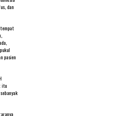
fus, dan
setempat
k,
ada,
 pukul
an pasien
H
 itu
t sebanyak
ntaranya