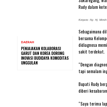
Sukaregang, waf
Rudy dalam kete
Ketpoto :Ny. Hj. Mimih
Sebagaimana dil
bersama Kelompo
DAERAH
didiagnosa memil
PENJAJAKAN KOLABORASI
sakit terdekat.
GARUT DAN KOREA DORONG
INOVASI BUDIDAYA KOMODITAS
UNGGULAN
“Dengan diagnos
tapi semalam ing
Bupati Rudy ber
diberi kesabara
“Saya terima la