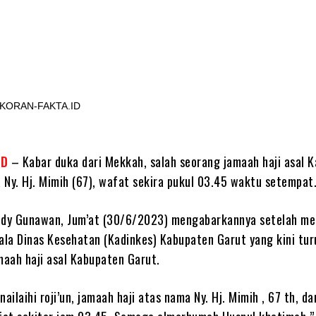
Share
KORAN-FAKTA.ID
ID
– Kabar duka dari Mekkah, salah seorang jamaah haji asal 
 Ny. Hj. Mimih (67), wafat sekira pukul 03.45 waktu setempat
udy Gunawan, Jum’at (30/6/2023) mengabarkannya setelah m
pala Dinas Kesehatan (Kadinkes) Kabupaten Garut yang kini tur
aah haji asal Kabupaten Garut.
nnailaihi roji’un, jamaah haji atas nama Ny. Hj. Mimih , 67 th, da