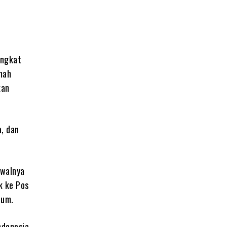
angkat
mah
kan
a, dan
awalnya
k ke Pos
num.
ndonesia