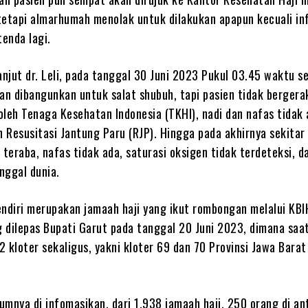
tetapi almarhumah menolak untuk dilakukan apapun kecuali in
tenda lagi.
anjut dr. Leli, pada tanggal 30 Juni 2023 Pukul 03.45 waktu 
an dibangunkan untuk salat shubuh, tapi pasien tidak bergera
leh Tenaga Kesehatan Indonesia (TKHI), nadi dan nafas tidak 
n Resusitasi Jantung Paru (RJP). Hingga pada akhirnya sekitar
 teraba, nafas tidak ada, saturasi oksigen tidak terdeteksi, d
nggal dunia.
diri merupakan jamaah haji yang ikut rombongan melalui KBI
 dilepas Bupati Garut pada tanggal 20 Juni 2023, dimana saat
 kloter sekaligus, yakni kloter 69 dan 70 Provinsi Jawa Bara
lumnya di infomasikan, dari 1.938 jamaah haji, 250 orang di a