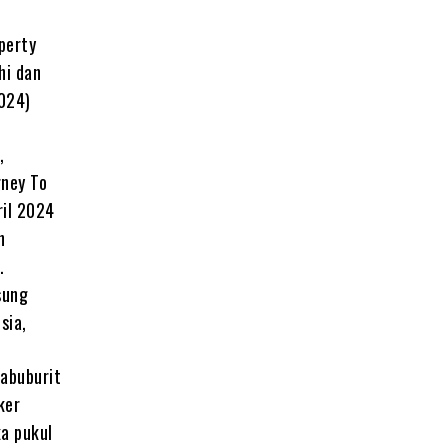
perty
hi dan
2024)
,
rney To
ril 2024
n
.
sung
sia,
abuburit
ker
ka pukul