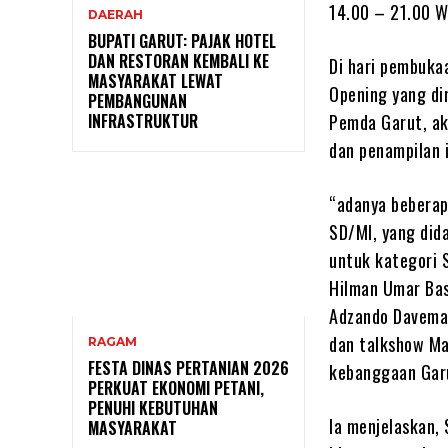
14.00 – 21.00 W
DAERAH
BUPATI GARUT: PAJAK HOTEL
DAN RESTORAN KEMBALI KE
Di hari pembuka
MASYARAKAT LEWAT
Opening yang di
PEMBANGUNAN
Pemda Garut, ak
INFRASTRUKTUR
dan penampilan i
“adanya beberap
SD/MI, yang did
untuk kategori 
Hilman Umar Bas
Adzando Davema.
dan talkshow M
RAGAM
FESTA DINAS PERTANIAN 2026
kebanggaan Garu
PERKUAT EKONOMI PETANI,
PENUHI KEBUTUHAN
Ia menjelaskan, 
MASYARAKAT