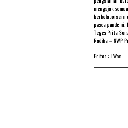
pengalaman baru 
mengajak semua
berkolaborasi m
pasca pandemi. K
Teges Prita Sor
Radika – NWP Pr
Editor : J Wan