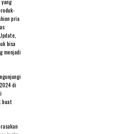
n yang
produk-
shion pria
nas
 Update,
uk bisa
g menjadi
engunjungi
2024 di
i
k buat
erasakan