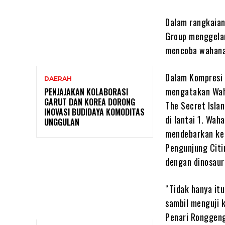
Dalam rangkaian
Group menggelar
mencoba wahana 
Dalam Kompresi 
DAERAH
mengatakan Waha
PENJAJAKAN KOLABORASI
GARUT DAN KOREA DORONG
The Secret Isla
INOVASI BUDIDAYA KOMODITAS
di lantai 1. Wa
UNGGULAN
mendebarkan ke 
Pengunjung Citi
dengan dinosaur
“Tidak hanya it
sambil menguji 
Penari Ronggeng