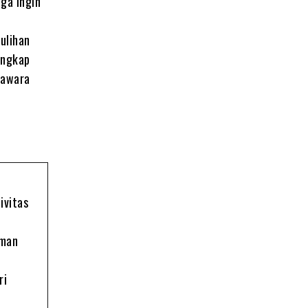
uga ingin
ulihan
ungkap
rawara
ivitas
oman
ri