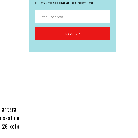
offers and special announcements.
SIGN UP
 antara
 saat ini
i 26 kota