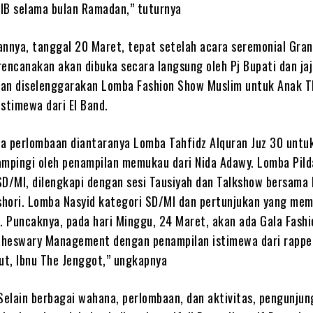
IB selama bulan Ramadan,” tuturnya
annya, tanggal 20 Maret, tepat setelah acara seremonial Gra
rencanakan akan dibuka secara langsung oleh Pj Bupati dan ja
an diselenggarakan Lomba Fashion Show Muslim untuk Anak 
stimewa dari El Band.
a perlombaan diantaranya Lomba Tahfidz Alquran Juz 30 untu
ampingi oleh penampilan memukau dari Nida Adawy. Lomba Pild
SD/MI, dilengkapi dengan sesi Tausiyah dan Talkshow bersama 
hori. Lomba Nasyid kategori SD/MI dan pertunjukan yang mem
 Puncaknya, pada hari Minggu, 24 Maret, akan ada Gala Fash
aheswary Management dengan penampilan istimewa dari rappe
t, Ibnu The Jenggot,” ungkapnya
Selain berbagai wahana, perlombaan, dan aktivitas, pengunjun