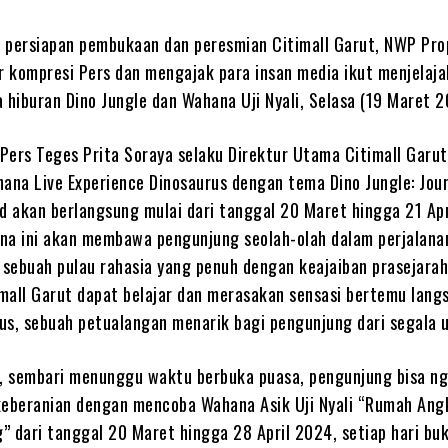
 persiapan pembukaan dan peresmian Citimall Garut, NWP Pro
 kompresi Pers dan mengajak para insan media ikut menjelaja
hiburan Dino Jungle dan Wahana Uji Nyali, Selasa (19 Maret 
Pers Teges Prita Soraya selaku Direktur Utama Citimall Garut
na Live Experience Dinosaurus dengan tema Dino Jungle: Jou
nd akan berlangsung mulai dari tanggal 20 Maret hingga 21 Ap
hana ini akan membawa pengunjung seolah-olah dalam perjalana
sebuah pulau rahasia yang penuh dengan keajaiban prasejarah
mall Garut dapat belajar dan merasakan sensasi bertemu lang
us, sebuah petualangan menarik bagi pengunjung dari segala u
u, sembari menunggu waktu berbuka puasa, pengunjung bisa ng
keberanian dengan mencoba Wahana Asik Uji Nyali “Rumah Ang
” dari tanggal 20 Maret hingga 28 April 2024, setiap hari bu