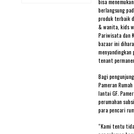
bisa menemukan 
berlangsung pada
produk terbaik d
& wanita, kids w
Pariwisata dan 
bazaar ini diha
menyandingkan p
tenant permanen
Bagi pengunjung
Pameran Rumah I
lantai GF. Pamer
perumahan subsid
para pencari ru
“Kami tentu tid