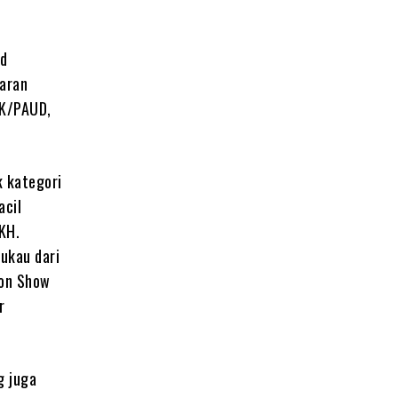
nd
jaran
TK/PAUD,
k kategori
acil
KH.
ukau dari
ion Show
r
g juga