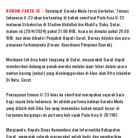
KORAN-FAKTA.ID –
Semangat Garuda Muda terus berkobar, Timnas
Indonesia U-23 akan bertanding di babak semifinal Piala Asia U-23
melawan Uzbekistan di Stadion Abdullah bin Khalifa, Doha, Qatar,
malam ini (29/4/2024) pukul 21.00 WIB. Acara ini dimulai pukul 20.00
WIB, dan akan dihadiri Penjabat Bupati Garut, Barnas Adjidin dan para
pimpinan Forkompinda (Forum. Koordinasi Pimpinan Daerah).
Meskipun tak bisa hadir langsung di Qatar, masyarakat Garut dapat
memberikan dukungan penuh mereka melalui layar lebar dalam acara
nonton bareng (nobar) yang diselenggarakan di Alun-alun Otto Iskandar
Di Nata, Garut.
Pencapaian timnas U-23 lolos ke semifinal merupakan sejarah baru
bagi sepak bola Indonesia. Ini adalah pertama kalinya Garuda Muda
yang dilatih oleh Shin Tae-yong menembus babak empat besar di
turnamen bergengsi ini pertama kali sejak Piala Asia U-20 1961.
Margiyanto, Kepala Dinas Komunikasi dan Informatika Kabupaten
Garut, mengajak seluruh masyarakat untuk hadir dan memberikan