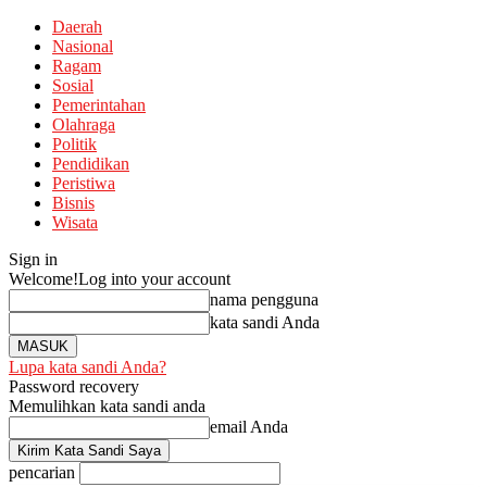
Daerah
Nasional
Ragam
Sosial
Pemerintahan
Olahraga
Politik
Pendidikan
Peristiwa
Bisnis
Wisata
Sign in
Welcome!
Log into your account
nama pengguna
kata sandi Anda
Lupa kata sandi Anda?
Password recovery
Memulihkan kata sandi anda
email Anda
pencarian