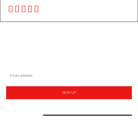
STAY IN TOUCH
TO BE UPDATED WITH ALL THE LATEST NEWS, OFFERS AND SPECIAL
ANNOUNCEMENTS.
SIGN UP
CONTACT US