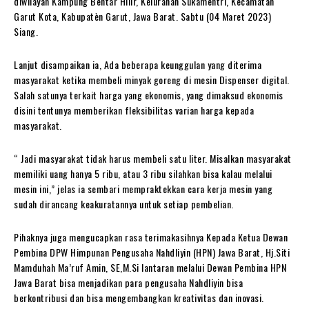
diwilayah Kampung Bentar Hilir, Kelurahan Sukamentri, Kecamatan
Garut Kota, Kabupatèn Garut, Jawa Barat. Sabtu (04 Maret 2023)
Siang.
Lanjut disampaikan ia, Ada beberapa keunggulan yang diterima
masyarakat ketika membeli minyak goreng di mesin Dispenser digital.
Salah satunya terkait harga yang ekonomis, yang dimaksud ekonomis
disini tentunya memberikan fleksibilitas varian harga kepada
masyarakat.
“ Jadi masyarakat tidak harus membeli satu liter. Misalkan masyarakat
memiliki uang hanya 5 ribu, atau 3 ribu silahkan bisa kalau melalui
mesin ini,” jelas ia sembari mempraktekkan cara kerja mesin yang
sudah dirancang keakuratannya untuk setiap pembelian.
Pihaknya juga mengucapkan rasa terimakasihnya Kepada Ketua Dewan
Pembina DPW Himpunan Pengusaha Nahdliyin (HPN) Jawa Barat, Hj.Siti
Mamduhah Ma’ruf Amin, SE,M.Si lantaran melalui Dewan Pembina HPN
Jawa Barat bisa menjadikan para pengusaha Nahdliyin bisa
berkontribusi dan bisa mengembangkan kreativitas dan inovasi.