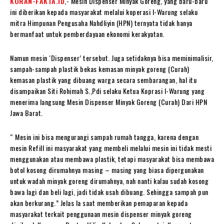
KORAN-FAKTA.ID
,- Mesin Dispenser Minyak Goreng, yang baru-baru
ini diberikan kepada masyarakat melalui koperasi I-Warung selaku
mitra Himpunan Pengusaha Nahdliyin (HPN) ternyata tidak hanya
bermanfaat untuk pemberdayaan ekonomi kerakyatan.
Namun mesin ‘Dispenser’ tersebut. Juga setidaknya bisa meminimalisir,
sampah-sampah plastik bekas kemasan minyak goreng (Curah)
kemasan plastik yang dibuang warga secara sembarangan, hal itu
disampaikan Siti Rohimah S.,Pdi selaku Ketua Koprasi I-Warung yang
menerima langsung Mesin Dispenser Minyak Goreng (Curah) Dari HPN
Jawa Barat.
“ Mesin ini bisa mengurangi sampah rumah tangga, karena dengan
mesin Refill ini masyarakat yang membeli melalui mesin ini tidak mesti
menggunakan atau membawa plastik, tetapi masyarakat bisa membawa
botol kosong dirumahnya masing – masing yang biasa dipergunakan
untuk wadah minyak goreng dirumahnya, nah nanti kalau sudah kosong
bawa lagi dan beli lagi, jadi tidak usah dibuang. Sehingga sampah pun
akan berkurang.” Jelas Ia saat memberikan pemaparan kepada
masyarakat terkait penggunaan mesin dispenser minyak goreng