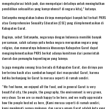
mengeksplorasi lebih jauh, dan mempelajari detailnya untuk meningkatkan
pendidikan seksualitas yang komprehensif di negara kita),” katanya.
Sintanyehu mengatakan bahwa dirinya mempelajari banyak hal terkait PKRS
atau Comprehensive Sexuality Education (CSE) yang diimplementasikan di
Kabupaten Garut.
Baginya, sebut Sintanyehu, negaranya dengan Indonesia memiliki banyak
persamaan, salah satunya yaitu kedua negara merupakan negara yang
religius, dan menurutnya Indonesia khususnya Kabupaten Garut dapat
mengimplementasikan PKRS berkat adanya komitmen dari pemerintah
daerah dan pemangku kepentingan yang lainnya.
Ia juga mengaku senang bisa berada di Kabupaten Garut, dan dirinya pun
berterima kasih atas sambutan hangat dari masyarakat Garut, karena
ketika berkunjung ke Garut Ia merasa seperti di rumah sendiri.
“We feel home, we enjoyed all the food, and in general Garut is very
beautiful city, the people, the geography, the environment is very green,
very clean. So we are so much happy to be here, and we really appreciate
how the people hosted us here, (Kami merasa seperti di rumah sendiri,
kami menikmati semua makanan, dan secara umum Garut adalah kota yang