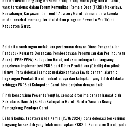
dan berdiskusi langsung bersama orang-orang muda yang ada di Garut,
yang tergabung dalam Forum Komunikasi Remaja Desa (FKRD) Mekarjaya,
Rancabango, Karyasari, dan Youth Advisory Garut, di mana para kawula
muda tersebut memang terlibat dalam program Power to You(th) di
Kabupaten Garut.
Selain itu rombongan melakukan pertemuan dengan Dinas Pengendalian
Penduduk Keluarga Berencana Pemberdayaan Perempuan dan Perlindungan
Anak (DPPKBPPPA) Kabupaten Garut, untuk mendengarkan langsung
penjelasan implementasi PKRS dari Dinas Pendidikan (Disdik) dan pihak
lainnya. Para delegasi sempat melakukan tanya jawab dengan jajaran di
lingkungan Pemkab Garut, terkait upaya dan kebijakan yang telah dilakukan,
sehingga PKRS di Kabupaten Garut bisa berjalan dengan baik.
Pihak konsorsium Power to You(th), sempat diterima dengan hangat oleh
Sekretaris Daerah (Sekda) Kabupaten Garut, Nurdin Yana, di Ruang
Pamengkang Pendopo Garut.
Di hari kedua, tepatnya pada Kamis (15/8/2024), para delegasi berkunjung
langsung ke sekolah yang telah menerapkan PKRS di Kabupaten Garut, yaitu