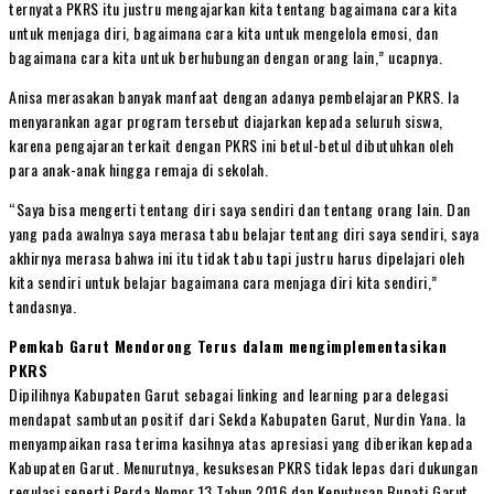
ternyata PKRS itu justru mengajarkan kita tentang bagaimana cara kita
untuk menjaga diri, bagaimana cara kita untuk mengelola emosi, dan
bagaimana cara kita untuk berhubungan dengan orang lain,” ucapnya.
Anisa merasakan banyak manfaat dengan adanya pembelajaran PKRS. Ia
menyarankan agar program tersebut diajarkan kepada seluruh siswa,
karena pengajaran terkait dengan PKRS ini betul-betul dibutuhkan oleh
para anak-anak hingga remaja di sekolah.
“Saya bisa mengerti tentang diri saya sendiri dan tentang orang lain. Dan
yang pada awalnya saya merasa tabu belajar tentang diri saya sendiri, saya
akhirnya merasa bahwa ini itu tidak tabu tapi justru harus dipelajari oleh
kita sendiri untuk belajar bagaimana cara menjaga diri kita sendiri,”
tandasnya.
Pemkab Garut Mendorong Terus dalam mengimplementasikan
PKRS
Dipilihnya Kabupaten Garut sebagai linking and learning para delegasi
mendapat sambutan positif dari Sekda Kabupaten Garut, Nurdin Yana. Ia
menyampaikan rasa terima kasihnya atas apresiasi yang diberikan kepada
Kabupaten Garut. Menurutnya, kesuksesan PKRS tidak lepas dari dukungan
regulasi seperti Perda Nomor 13 Tahun 2016 dan Keputusan Bupati Garut