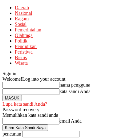
Daerah
Nasional
Ragam
Sosial
Pemerintahan
Olahraga
Politik
Pendidikan
Peristiwa
Bisnis
Wisata
Sign in
Welcome!
Log into your account
nama pengguna
kata sandi Anda
Lupa kata sandi Anda?
Password recovery
Memulihkan kata sandi anda
email Anda
pencarian