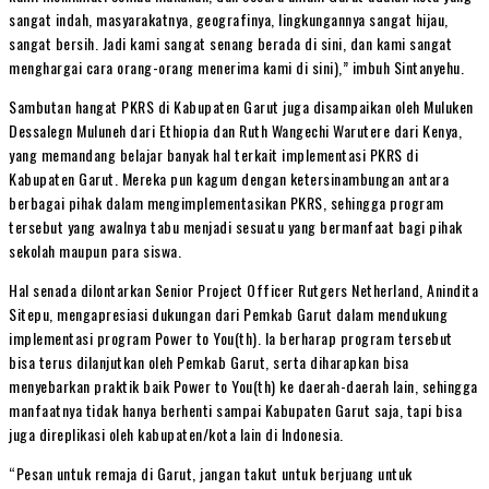
sangat indah, masyarakatnya, geografinya, lingkungannya sangat hijau,
sangat bersih. Jadi kami sangat senang berada di sini, dan kami sangat
menghargai cara orang-orang menerima kami di sini),” imbuh Sintanyehu.
Sambutan hangat PKRS di Kabupaten Garut juga disampaikan oleh Muluken
Dessalegn Muluneh dari Ethiopia dan Ruth Wangechi Warutere dari Kenya,
yang memandang belajar banyak hal terkait implementasi PKRS di
Kabupaten Garut. Mereka pun kagum dengan ketersinambungan antara
berbagai pihak dalam mengimplementasikan PKRS, sehingga program
tersebut yang awalnya tabu menjadi sesuatu yang bermanfaat bagi pihak
sekolah maupun para siswa.
Hal senada dilontarkan Senior Project Officer Rutgers Netherland, Anindita
Sitepu, mengapresiasi dukungan dari Pemkab Garut dalam mendukung
implementasi program Power to You(th). Ia berharap program tersebut
bisa terus dilanjutkan oleh Pemkab Garut, serta diharapkan bisa
menyebarkan praktik baik Power to You(th) ke daerah-daerah lain, sehingga
manfaatnya tidak hanya berhenti sampai Kabupaten Garut saja, tapi bisa
juga direplikasi oleh kabupaten/kota lain di Indonesia.
“Pesan untuk remaja di Garut, jangan takut untuk berjuang untuk