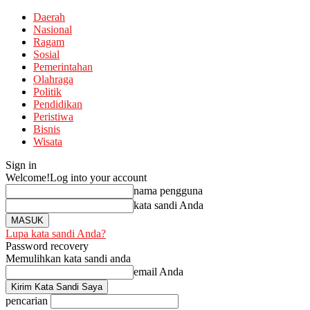
Daerah
Nasional
Ragam
Sosial
Pemerintahan
Olahraga
Politik
Pendidikan
Peristiwa
Bisnis
Wisata
Sign in
Welcome!
Log into your account
nama pengguna
kata sandi Anda
Lupa kata sandi Anda?
Password recovery
Memulihkan kata sandi anda
email Anda
pencarian