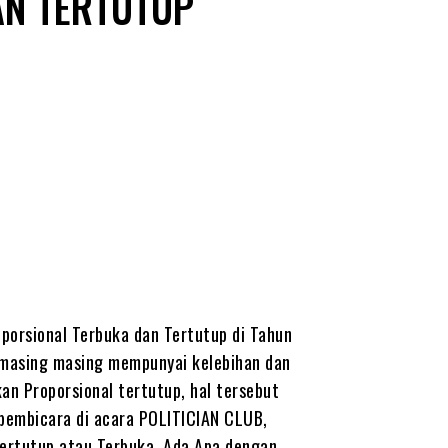
AN TERTUTUP
ID
oporsional Terbuka dan Tertutup di Tahun
masing masing mempunyai kelebihan dan
an Proporsional tertutup, hal tersebut
 pembicara di acara POLITICIAN CLUB,
ertutup atau Terbuka, Ada Apa dengan