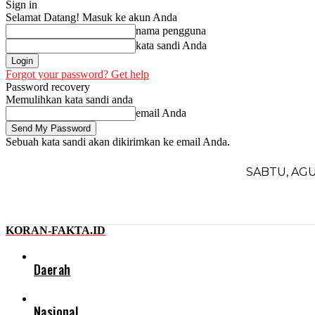
Sign in
Selamat Datang! Masuk ke akun Anda
nama pengguna
kata sandi Anda
Forgot your password? Get help
Password recovery
Memulihkan kata sandi anda
email Anda
Sebuah kata sandi akan dikirimkan ke email Anda.
SABTU, AGU
KORAN-FAKTA.ID
Daerah
Nasional