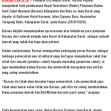
menyambut baik pelaksanaan Rapat Koordinasi (Rakor) Pimpinan Badan
Amil Zakat Nasional (Baznas) Kabupaten dan Kota se-Jawa Barat yang
digelar di Ballroom Hotel Harmoni, Jalan Cipanas Baru, Kecamatan
Tarogong Kaler, Kabupaten Garut, pada Kamis (29/8/2024).
Barnas Adjidin menyampaikan apresiasinya atas kehadiran para pimpinan
Baznas dari seluruh wilayah Jawa Barat di Kabupaten Garut, sebagai sebuah
daerah yang indah dan kaya akan potensi.
Dalam sambutannya, Barnas menegaskan pentingnya peran Baznas sebagai
lembaga pemerintah non-struktural yang bertugas menyalurkan zakat dan
infak dari muzaki (pemberi zakat) kepada mustahiq (penerima zakat). Ia
juga menekankan bahwa Baznas dan pemerintah merupakan dua entitas
yang saling membutuhkan.
“Baznas itu tidak akan berjalan tanpa pemerintah. Lalu pemerintah juga
tidak akan lancar kalau tidak ada Baznas, jadi kita itu saling membutuhkan.
Kalau pimpinan daerah dan BAZNASnya bersatu pasti aman,” ucapnya.
Pada kesempatan yang sama, Ketua Baznas Provinsi Jawa Barat, Anang