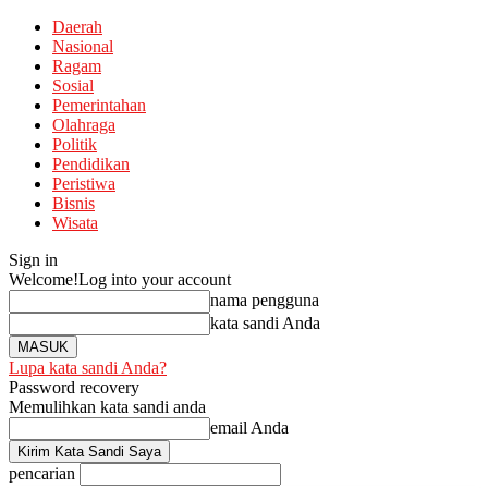
Daerah
Nasional
Ragam
Sosial
Pemerintahan
Olahraga
Politik
Pendidikan
Peristiwa
Bisnis
Wisata
Sign in
Welcome!
Log into your account
nama pengguna
kata sandi Anda
Lupa kata sandi Anda?
Password recovery
Memulihkan kata sandi anda
email Anda
pencarian