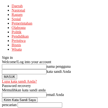
Daerah
Nasional
Ragam
Sosial
Pemerintahan
Olahraga
Politik
Pendidikan
Peristiwa
Bisnis
Wisata
Sign in
Welcome!
Log into your account
nama pengguna
kata sandi Anda
Lupa kata sandi Anda?
Password recovery
Memulihkan kata sandi anda
email Anda
pencarian