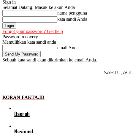
Sign in
Selamat Datang! Masuk ke akun Anda
nama pengguna
kata sandi Anda
Forgot your password? Get help
Password recovery
Memulihkan kata sandi anda
email Anda
Sebuah kata sandi akan dikirimkan ke email Anda.
SABTU, AGU
KORAN-FAKTA.ID
Daerah
Nasional