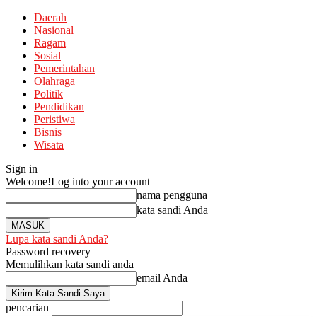
Daerah
Nasional
Ragam
Sosial
Pemerintahan
Olahraga
Politik
Pendidikan
Peristiwa
Bisnis
Wisata
Sign in
Welcome!
Log into your account
nama pengguna
kata sandi Anda
Lupa kata sandi Anda?
Password recovery
Memulihkan kata sandi anda
email Anda
pencarian