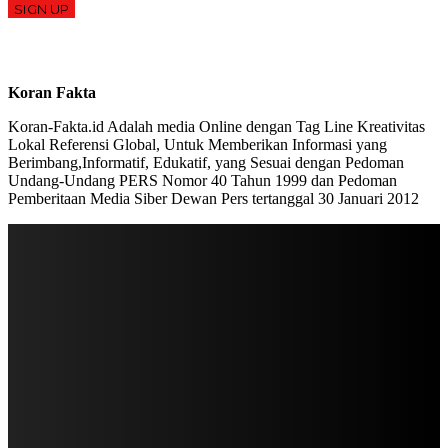
SIGN UP
Koran Fakta
Koran-Fakta.id Adalah media Online dengan Tag Line Kreativitas
Lokal Referensi Global, Untuk Memberikan Informasi yang
Berimbang,Informatif, Edukatif, yang Sesuai dengan Pedoman
Undang-Undang PERS Nomor 40 Tahun 1999 dan Pedoman
Pemberitaan Media Siber Dewan Pers tertanggal 30 Januari 2012
STAY IN TOUCH
TO BE UPDATED WITH ALL THE LATEST NEWS, OFFERS AND SPECIAL
ANNOUNCEMENTS.
SIGN UP