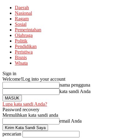
Daerah
Nasional
Ragam
Sosial
Pemerintahan
Olahraga
Politik
Pendidikan
Peristiwa
Bisnis
Wisata
Sign in
Welcome!
Log into your account
nama pengguna
kata sandi Anda
Lupa kata sandi Anda?
Password recovery
Memulihkan kata sandi anda
email Anda
pencarian