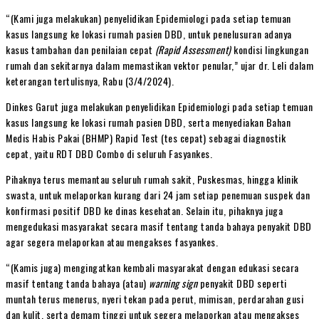
“(Kami juga melakukan) penyelidikan Epidemiologi pada setiap temuan
kasus langsung ke lokasi rumah pasien DBD, untuk penelusuran adanya
kasus tambahan dan penilaian cepat
(Rapid Assessment)
kondisi lingkungan
rumah dan sekitarnya dalam memastikan vektor penular,” ujar dr. Leli dalam
keterangan tertulisnya, Rabu (3/4/2024).
Dinkes Garut juga melakukan penyelidikan Epidemiologi pada setiap temuan
kasus langsung ke lokasi rumah pasien DBD, serta menyediakan Bahan
Medis Habis Pakai (BHMP) Rapid Test (tes cepat) sebagai diagnostik
cepat, yaitu RDT DBD Combo di seluruh Fasyankes.
Pihaknya terus memantau seluruh rumah sakit, Puskesmas, hingga klinik
swasta, untuk melaporkan kurang dari 24 jam setiap penemuan suspek dan
konfirmasi positif DBD ke dinas kesehatan. Selain itu, pihaknya juga
mengedukasi masyarakat secara masif tentang tanda bahaya penyakit DBD
agar segera melaporkan atau mengakses fasyankes.
“(Kamis juga) mengingatkan kembali masyarakat dengan edukasi secara
masif tentang tanda bahaya (atau)
warning sign
penyakit DBD seperti
muntah terus menerus, nyeri tekan pada perut, mimisan, perdarahan gusi
dan kulit, serta demam tinggi untuk segera melaporkan atau mengakses