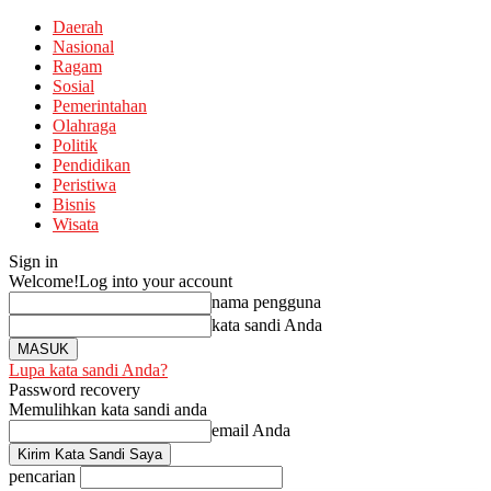
Daerah
Nasional
Ragam
Sosial
Pemerintahan
Olahraga
Politik
Pendidikan
Peristiwa
Bisnis
Wisata
Sign in
Welcome!
Log into your account
nama pengguna
kata sandi Anda
Lupa kata sandi Anda?
Password recovery
Memulihkan kata sandi anda
email Anda
pencarian