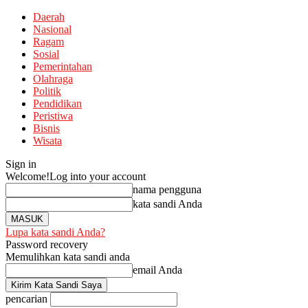
Daerah
Nasional
Ragam
Sosial
Pemerintahan
Olahraga
Politik
Pendidikan
Peristiwa
Bisnis
Wisata
Sign in
Welcome!
Log into your account
nama pengguna
kata sandi Anda
Lupa kata sandi Anda?
Password recovery
Memulihkan kata sandi anda
email Anda
pencarian