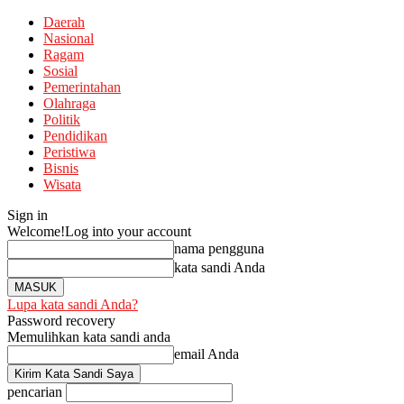
Daerah
Nasional
Ragam
Sosial
Pemerintahan
Olahraga
Politik
Pendidikan
Peristiwa
Bisnis
Wisata
Sign in
Welcome!
Log into your account
nama pengguna
kata sandi Anda
Lupa kata sandi Anda?
Password recovery
Memulihkan kata sandi anda
email Anda
pencarian