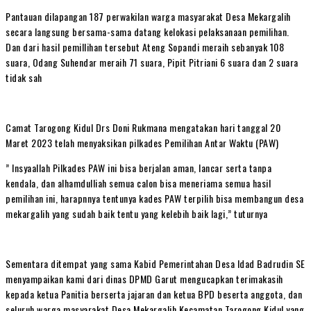
Pantauan dilapangan 187 perwakilan warga masyarakat Desa Mekargalih
secara langsung bersama-sama datang kelokasi pelaksanaan pemilihan.
Dan dari hasil pemillihan tersebut Ateng Sopandi meraih sebanyak 108
suara, Odang Suhendar meraih 71 suara, Pipit Pitriani 6 suara dan 2 suara
tidak sah
Camat Tarogong Kidul Drs Doni Rukmana mengatakan hari tanggal 20
Maret 2023 telah menyaksikan pilkades Pemilihan Antar Waktu (PAW)
” Insyaallah Pilkades PAW ini bisa berjalan aman, lancar serta tanpa
kendala, dan alhamdulliah semua calon bisa meneriama semua hasil
pemilihan ini, harapnnya tentunya kades PAW terpilih bisa membangun desa
mekargalih yang sudah baik tentu yang kelebih baik lagi,” tuturnya
Sementara ditempat yang sama Kabid Pemerintahan Desa Idad Badrudin SE
menyampaikan kami dari dinas DPMD Garut mengucapkan terimakasih
kepada ketua Panitia berserta jajaran dan ketua BPD beserta anggota, dan
seluruh warga masyarakat Desa Mekargalih Kecamatan Tarogong Kidul yang