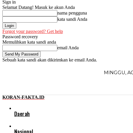
Sign in
Selamat Datang! Masuk ke akun Anda
nama pengguna
kata sandi Anda
Forgot your password? Get help
Password recovery
Memulihkan kata sandi anda
email Anda
Sebuah kata sandi akan dikirimkan ke email Anda.
MINGGU, AG
KORAN-FAKTA.ID
Daerah
Nasional