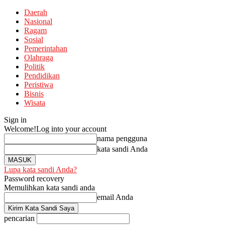
Daerah
Nasional
Ragam
Sosial
Pemerintahan
Olahraga
Politik
Pendidikan
Peristiwa
Bisnis
Wisata
Sign in
Welcome!
Log into your account
nama pengguna
kata sandi Anda
Lupa kata sandi Anda?
Password recovery
Memulihkan kata sandi anda
email Anda
pencarian