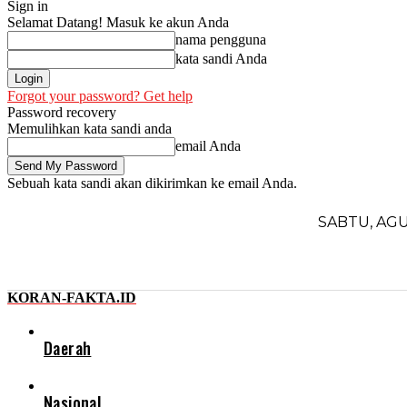
Sign in
Selamat Datang! Masuk ke akun Anda
nama pengguna
kata sandi Anda
Forgot your password? Get help
Password recovery
Memulihkan kata sandi anda
email Anda
Sebuah kata sandi akan dikirimkan ke email Anda.
SABTU, AGU
KORAN-FAKTA.ID
Daerah
Nasional