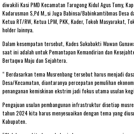
diwakili Kasi PMD Kecamatan Tarogong Kidul Agus Tomy, Kap
Kadarusman S,Pd M,.si Juga Babinsa/Babinkamtibmas Desa dan
Ketua RT/RW, Ketua LPM, PKK, Kader, Tokoh Masyarakat, T
holder lainnya.
Dalam kesempatan tersebut, Kades Sukabakti Wawan Guna
saat ini adalah untuk Pemantapan Kemandirian dan Kesejah
Bertaqwa Maju dan Sejahtera.
“ Berdasarkan tema Musrenbang tersebut harus menjadi dasa
Desa/Kecamatan, diantaranya percepatan pemulihan ekonomi
penanganan kemiskinan ekstrim jadi fokus utama usulan kegia
Pengajuan usulan pembangunan infrastruktur disetiap musr
tahun 2024 kita harus menyesuaikan dengan tema yang diusu
Kabupaten.