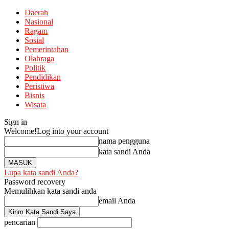
Daerah
Nasional
Ragam
Sosial
Pemerintahan
Olahraga
Politik
Pendidikan
Peristiwa
Bisnis
Wisata
Sign in
Welcome!
Log into your account
nama pengguna
kata sandi Anda
Lupa kata sandi Anda?
Password recovery
Memulihkan kata sandi anda
email Anda
pencarian