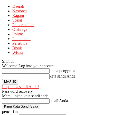
Daerah
Nasional
Ragam
Sosial
Pemerintahan
Olahraga
Politik
Pendidikan
Peristiwa
Bisnis
Wisata
Sign in
Welcome!
Log into your account
nama pengguna
kata sandi Anda
Lupa kata sandi Anda?
Password recovery
Memulihkan kata sandi anda
email Anda
pencarian