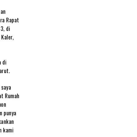
nan
ara Rapat
3, di
Kaler,
 di
arut.
 saya
uat Rumah
hon
um punya
hkankan
n kami