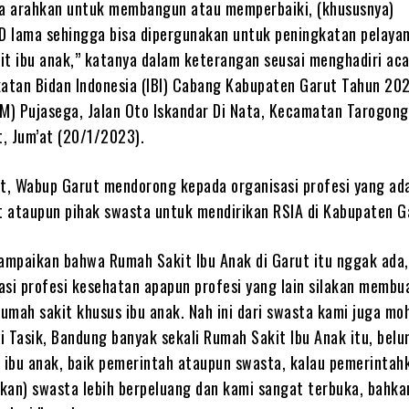
ta arahkan untuk membangun atau memperbaiki, (khususnya)
 lama sehingga bisa dipergunakan untuk peningkatan pelaya
it ibu anak,” katanya dalam keterangan seusai menghadiri ac
katan Bidan Indonesia (IBI) Cabang Kabupaten Garut Tahun 202
) Pujasega, Jalan Oto Iskandar Di Nata, Kecamatan Tarogong 
, Jum’at (20/1/2023).
ut, Wabup Garut mendorong kepada organisasi profesi yang ada
 ataupun pihak swasta untuk mendirikan RSIA di Kabupaten G
mpaikan bahwa Rumah Sakit Ibu Anak di Garut itu nggak ada,
asi profesi kesehatan apapun profesi yang lain silakan memb
rumah sakit khusus ibu anak. Nah ini dari swasta kami juga mo
Di Tasik, Bandung banyak sekali Rumah Sakit Ibu Anak itu, bel
t ibu anak, baik pemerintah ataupun swasta, kalau pemerinta
kan) swasta lebih berpeluang dan kami sangat terbuka, bahka