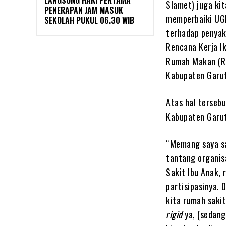
LANGSUNG HARI PERTAMA
Slamet) juga ki
PENERAPAN JAM MASUK
memperbaiki UGD
SEKOLAH PUKUL 06.30 WIB
terhadap penyak
Rencana Kerja I
Rumah Makan (RM
Kabupaten Garut
Atas hal terseb
Kabupaten Garut
“Memang saya sa
tantang organis
Sakit Ibu Anak, 
partisipasinya. 
kita rumah saki
rigid
ya, (sedang