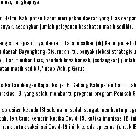
gulasi,” ungkapnya
dr. Helmi, Kabupaten Garut merupakan daerah yang luas denga
anyak, sedangkan jumlah pelayanan kesehatan masih sedikit.
ang strategis itu ya, daerah utara misalkan (di) Kadungora-Le
u daerah Bayongbong-Cisurupan itu, banyak (lokasi strategis 
, Garut inikan luas, penduduknya banyak, (sedangkan) jumlah
atan masih sedikit,” ucap Wabup Garut.
berkaitan dengan Rapat Renja IBI Cabang Kabupaten Garut Ta
resiasi IBI yang selalu membantu program-program Pemkab G
i apresiasi kepada IBI selama ini sudah sangat membantu prog
h, terutama kemarin ketika Covid-19, ketika imunisasi IBI in
mbak untuk vaksinasi Covid-19 ini, kita ada apresiasi (untuk IB