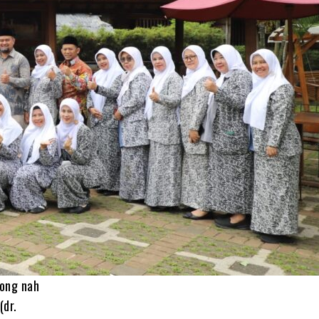
bong nah
(dr.