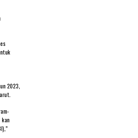
n
les
untuk
hun 2023,
arut.
ram-
i kan
I),”