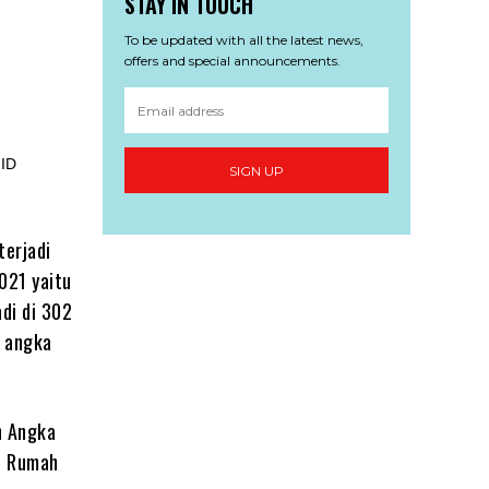
STAY IN TOUCH
To be updated with all the latest news,
offers and special announcements.
SIGN UP
terjadi
021 yaitu
di di 302
 angka
n Angka
n Rumah