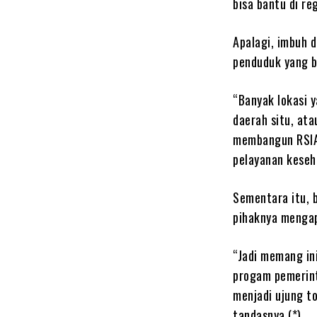
bisa bantu di re
Apalagi, imbuh 
penduduk yang b
“Banyak lokasi y
daerah situ, ata
membangun RSIA)
pelayanan keseh
Sementara itu, 
pihaknya mengap
“Jadi memang in
progam pemerinta
menjadi ujung to
tandasnya.(*)