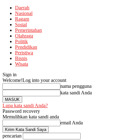
Daerah
Nasional
Ragam
Sosial
Pemerintahan
Olahraga
Politik
Pendidikan
Peristiwa
Bisnis
Wisata
Sign in
Welcome!
Log into your account
nama pengguna
kata sandi Anda
Lupa kata sandi Anda?
Password recovery
Memulihkan kata sandi anda
email Anda
pencarian