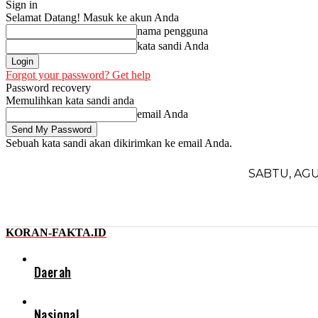
Sign in
Selamat Datang! Masuk ke akun Anda
nama pengguna
kata sandi Anda
Forgot your password? Get help
Password recovery
Memulihkan kata sandi anda
email Anda
Sebuah kata sandi akan dikirimkan ke email Anda.
SABTU, AGU
KORAN-FAKTA.ID
Daerah
Nasional