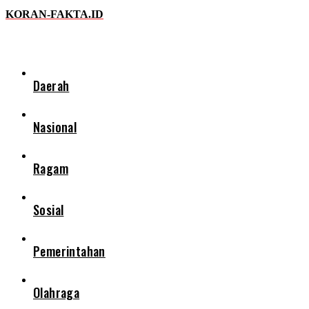
email Anda
KORAN-FAKTA.ID
Daerah
Nasional
Ragam
Sosial
Pemerintahan
Olahraga