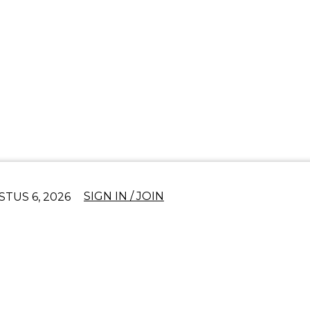
PASSWORD RECOVERY
SIGN IN
Welcome!
Log into your account
SIGN IN / JOIN
STUS 6, 2026
Lupa kata sandi Anda?
Memulihkan kata sandi anda