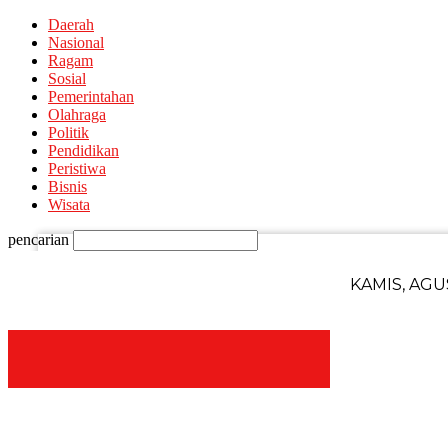
Daerah
Nasional
Ragam
Sosial
Pemerintahan
Olahraga
Politik
Pendidikan
nama pengguna
Peristiwa
Bisnis
Wisata
kata sandi Anda
pencarian
KAMIS, AGU