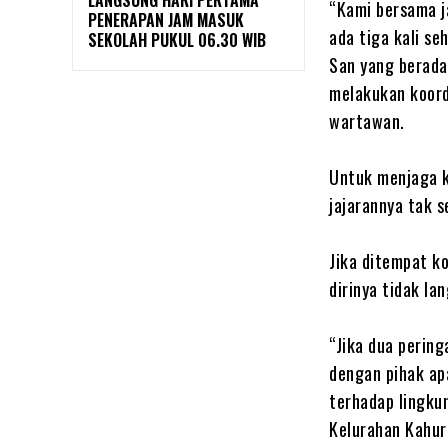
LANGSUNG HARI PERTAMA
“Kami bersama j
PENERAPAN JAM MASUK
ada tiga kali se
SEKOLAH PUKUL 06.30 WIB
San yang berada
melakukan koord
wartawan.
Untuk menjaga k
jajarannya tak 
Jika ditempat k
dirinya tidak la
“Jika dua perin
dengan pihak ap
terhadap lingku
Kelurahan Kahur