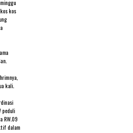
eminggu
 kos kos
ung
da
sama
San.
hrimnya,
a kali.
rdinasi
 peduli
ka RW.09
ktif dalam