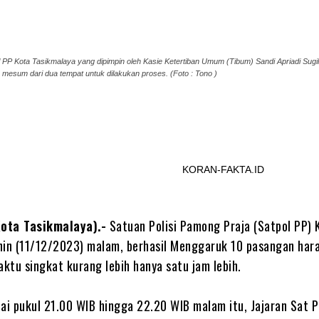
ol PP Kota Tasikmalaya yang dipimpin oleh Kasie Ketertiban Umum (Tibum) Sandi Apriadi Sugi
mesum dari dua tempat untuk dilakukan proses. (Foto : Tono )
Share
KORAN-FAKTA.ID
ota Tasikmalaya).-
Satuan Polisi Pamong Praja (Satpol PP) 
nin (11/12/2023) malam, berhasil Menggaruk 10 pasangan har
ktu singkat kurang lebih hanya satu jam lebih.
lai pukul 21.00 WIB hingga 22.20 WIB malam itu, Jajaran Sat P