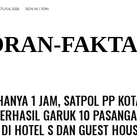
TUS 6, 2026
SIGN IN / JOIN
RAN-FAKTA
AL
PEMERINTAHAN
OLAHRAGA
POLITIK
P
HANYA 1 JAM, SATPOL PP KOT
BERHASIL GARUK 10 PASANG
DI HOTEL S DAN GUEST HOU