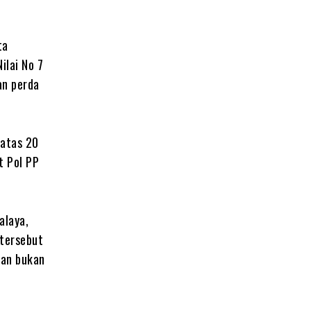
ta
ilai No 7
an perda
iatas 20
t Pol PP
alaya,
 tersebut
gan bukan