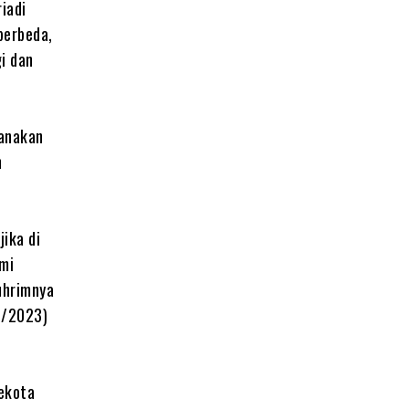
iadi
berbeda,
gi dan
sanakan
n
ika di
mi
uhrimnya
12/2023)
lekota