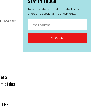
STAY IN TOUCH
To be updated with all the latest news,
offers and special announcements.
h,S.Sos, saat
SIGN UP
Kota
am di dua
ol PP