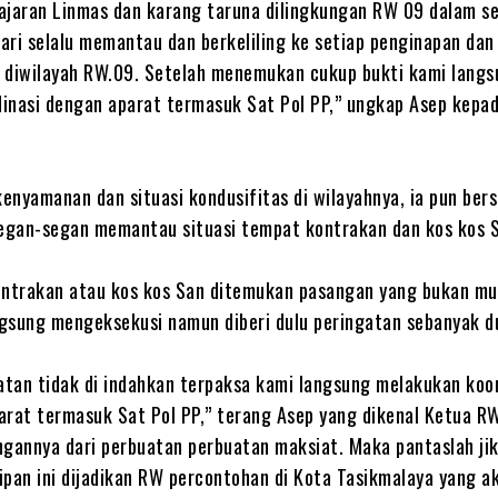
ajaran Linmas dan karang taruna dilingkungan RW 09 dalam s
hari selalu memantau dan berkeliling ke setiap penginapan dan
 diwilayah RW.09. Setelah menemukan cukup bukti kami langs
inasi dengan aparat termasuk Sat Pol PP,” ungkap Asep kepa
enyamanan dan situasi kondusifitas di wilayahnya, ia pun ber
segan-segan memantau situasi tempat kontrakan dan kos kos 
ontrakan atau kos kos San ditemukan pasangan yang bukan mu
ngsung mengeksekusi namun diberi dulu peringatan sebanyak du
gatan tidak di indahkan terpaksa kami langsung melakukan koo
arat termasuk Sat Pol PP,” terang Asep yang dikenal Ketua RW
ngannya dari perbuatan perbuatan maksiat. Maka pantaslah ji
ipan ini dijadikan RW percontohan di Kota Tasikmalaya yang a