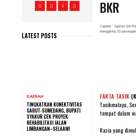
BKR
Caption : Jajaran Sat P
menggiring 10 pasangan 
LATEST POSTS
FAKTA TASIK
(K
DAERAH
Tasikmalaya, Se
TINGKATKAN KONEKTIVITAS
GARUT-SUMEDANG, BUPATI
tempat dalam wa
SYAKUR CEK PROYEK
REHABILITASI JALAN
LIMBANGAN–SELAAWI
Razia yang dimu