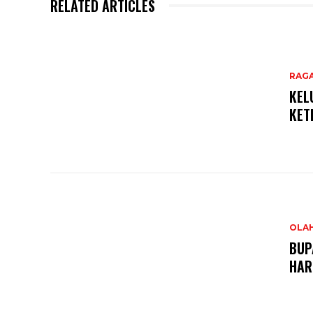
RELATED ARTICLES
RAG
KEL
KET
OLA
BUP
HAR