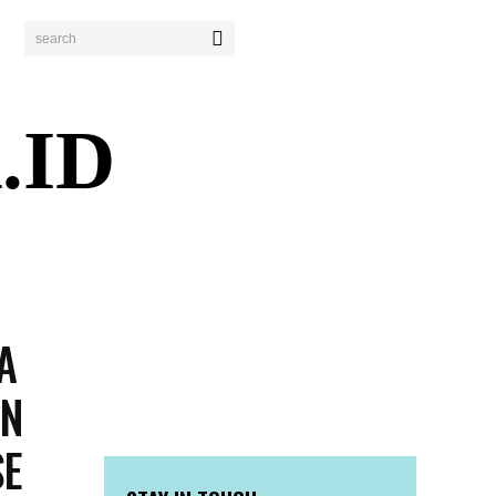
search
.ID
ENDIDIKAN
PERISTIWA
BISNIS
WISATA
A
AN
SE